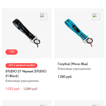
—20%
Голубой [Mono Blue]
-20% и двойной кешбэк
Ключница упрощенная
STUDIO 21 Чёрный [STUDIO
21 Black]
1 290
руб.
Ключница упрощенная
1 032
руб.
1 290
руб.