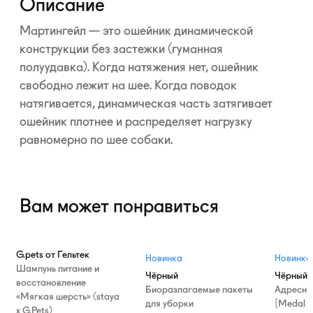
Описание
Мартингейл — это ошейник динамической
конструкции без застежки (гуманная
полуудавка). Когда натяжения нет, ошейник
свободно лежит на шее. Когда поводок
натягивается, динамическая часть затягивает
ошейник плотнее и распределяет нагрузку
равномерно по шее собаки.
Вам может понравиться
G.pets от Гельтек
Новинка
Новинка
Шампунь питание и
Чёрный
Чёрный
восстановление
Биоразлагаемые пакеты
Адресни
«Мягкая шерсть» (staya
для уборки
[Medal T
х G.Pets)