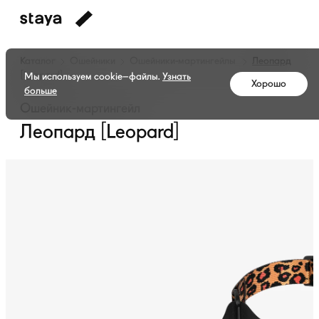
Каталог
Ошейники
Ошейники-мартингейлы
Леопард
[Leopard]
Мы используем cookie–файлы.
Узнать
Хорошо
больше
Ошейник-мартингейл
Леопард [Leopard]