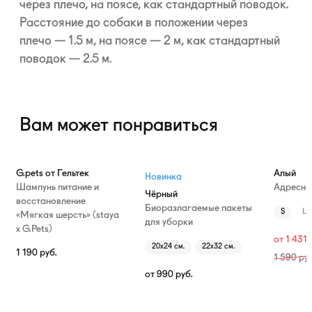
через плечо, на поясе, как стандартный поводок.
Расстояние до собаки в положении через
плечо — 1.5 м, на поясе — 2 м, как стандартный
поводок — 2.5 м.
Вам может понравиться
—10%
G.pets от Гельтек
Алый
Новинка
Шампунь питание и
Адресни
Чёрный
восстановление
Биоразлагаемые пакеты
S
L
«Мягкая шерсть» (staya
для уборки
х G.Pets)
от
1 431
20х24 см.
22х32 см.
1 190
руб.
1 590
руб
от
990
руб.