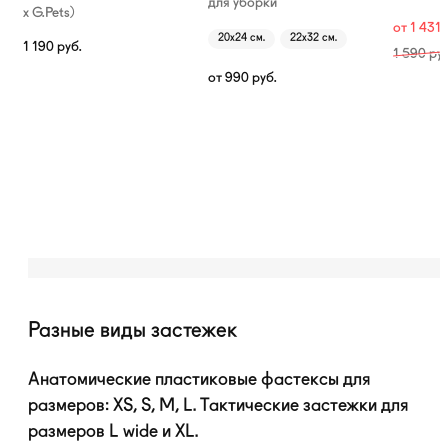
для уборки
х G.Pets)
от
1 431
20х24 см.
22х32 см.
1 190
руб.
1 590
руб
от
990
руб.
Разные виды застежек
Анатомические пластиковые фастексы для
размеров: XS, S, M, L. Тактические застежки для
размеров L wide и XL.