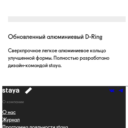
Обновленный алюминиевый
D-Ring
Сверхпрочное легкое алюминиевое кольцо
улучшенной формы. Полностью разработано
дизайн-командой
staya.
к
навигации
Навигация
О компании
О нас
Журнал
Программа лояльности staya