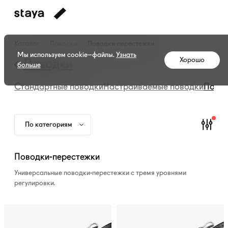
Каталог
Каталог
Поводки
Поводки-перестежки
амуниции
Мы используем cookie–файлы.
Узнать
Хорошо
—
Поводки
больше
Поводки-
Стандартные поводки
Настраиваемые поводки
Повод
перестежки
По категориям
Поводки-перестежки
Универсальные
поводки-перестежки
с тремя уровнями
регулировки.