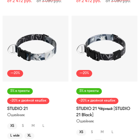
от
2 472
руб.
от
3 090
руб.
от
2 472
руб.
от
3 090
руб.
—20%
—20%
5% в приюты
5% в приюты
-20% и двойной кешбэк
-20% и двойной кешбэк
STUDIO 21
STUDIO 21 Чёрный [STUDIO
Ошейник
21 Black]
Ошейник
XS
S
M
L
XS
S
M
L
L wide
XL