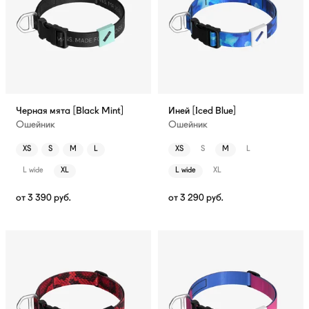
Черная мята [Black Mint]
Иней [Iced Blue]
Ошейник
Ошейник
XS
S
M
L
XS
S
M
L
L wide
XL
L wide
XL
от
3 390
руб.
от
3 290
руб.