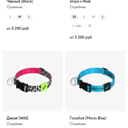
Чёрный [Black]
staya x Peak
Ошейник
Ошейник
S
M
L
XS
S
M
L
L wide
XL
от
3 290
руб.
от
3 290
руб.
Дикий [Wild]
Голубой [Mono Blue]
Ошейник
Ошейник