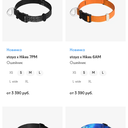
Новинка
Новинка
staya x Hikes 7PM
staya x Hikes 6AM
Ошейник
Ошейник
XS
S
M
L
XS
S
M
L
L wide
XL
L wide
XL
от
3 390
руб.
от
3 390
руб.