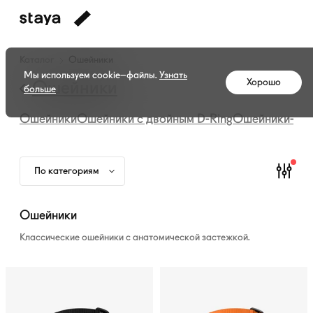
Каталог
Каталог
Ошейники
амуниции
Мы используем cookie–файлы.
Узнать
Хорошо
—
Ошейники
больше
Ошейники
Ошейники
Ошейники с двойным
D-Ring
Ошейники-мар
По категориям
Ошейники
Классические ошейники с анатомической застежкой.