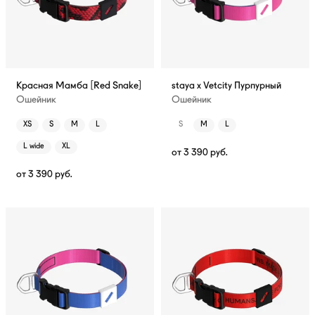
Красная Мамба [Red Snake]
staya x Vetcity Пурпурный
Ошейник
Ошейник
XS
S
M
L
S
M
L
L wide
XL
от
3 390
руб.
от
3 390
руб.