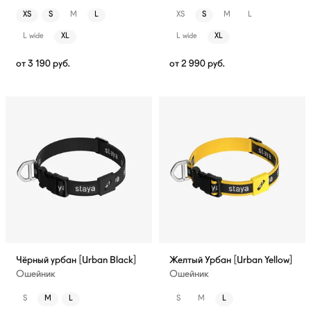
XS
S
M
L
XS
S
M
L
L wide
XL
L wide
XL
от
3 190
руб.
от
2 990
руб.
Чёрный урбан [Urban Black]
Желтый Урбан [Urban Yellow]
Ошейник
Ошейник
S
M
L
S
M
L