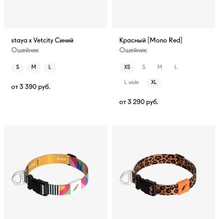
staya x Vetcity Синий
Красный [Mono Red]
Ошейник
Ошейник
S
M
L
XS
S
M
L
L wide
XL
от
3 390
руб.
от
3 290
руб.