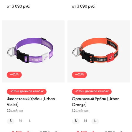
от
3 090
руб.
от
3 090
руб.
—20%
—20%
-20% и двойной кешбэк
-20% и двойной кешбэк
Фиолетовый Урбан [Urban
Оранжевый Урбан [Urban
Violet]
Orange]
Ошейник
Ошейник
S
M
L
S
M
L