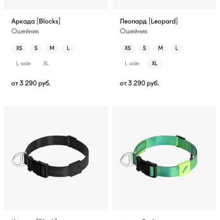
Аркада [Blocks]
Леопард [Leopard]
Ошейник
Ошейник
XS
S
M
L
XS
S
M
L
L wide
XL
L wide
XL
от
3 290
руб.
от
3 290
руб.