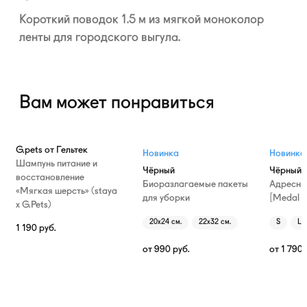
Короткий поводок 1.5 м из мягкой моноколор
ленты для городского выгула.
Вам может понравиться
G.pets от Гельтек
Новинка
Новинка
Шампунь питание и
Чёрный
Чёрный
восстановление
Биоразлагаемые пакеты
Адресни
«Мягкая шерсть» (staya
для уборки
[Medal T
х G.Pets)
20х24 см.
22х32 см.
S
L
1 190
руб.
от
990
руб.
от
1 790