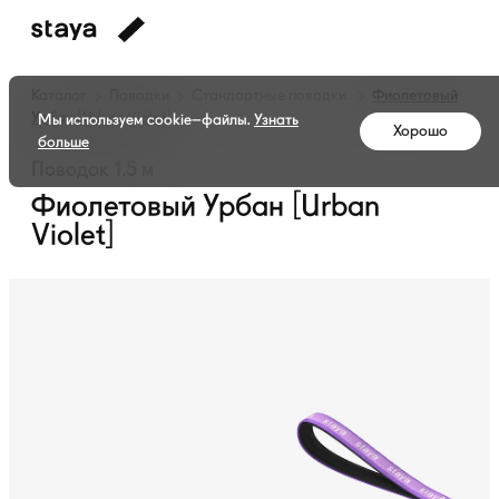
Каталог
Поводки
Стандартные поводки
Фиолетовый
Урбан [Urban Violet]
Мы используем cookie–файлы.
Узнать
Хорошо
больше
Поводок 1.5 м
Фиолетовый Урбан [Urban
Violet]