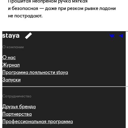
Прошитая неопреном ручка мягкая
и безопасная — даже при резком рывке ладони
не пострадают.
к
навигации
Навигация
О компании
О нас
Журнал
Программа лояльности staya
Запуски
Сотрудничество
Друзья бренда
Партнерства
Профессиональная программа