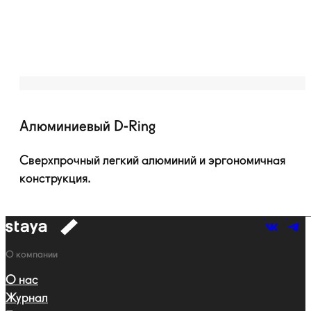
Алюминиевый
D-Ring
Сверхпрочный легкий алюминий и эргономичная
конструкция.
к
навигации
Навигация
О компании
О нас
Журнал