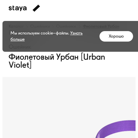
Каталог
Ошейники
Ошейники
Фиолетовый Урбан
[Urban Violet]
Мы используем cookie–файлы.
Узнать
Хорошо
больше
Ошейник
Фиолетовый Урбан [Urban
Violet]