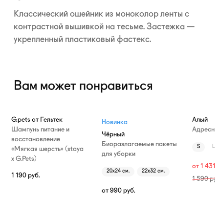
Классический ошейник из моноколор ленты с
контрастной вышивкой на тесьме. Застежка —
укрепленный пластиковый фастекс.
Вам может понравиться
—10%
G.pets от Гельтек
Алый
Новинка
Шампунь питание и
Адресни
Чёрный
восстановление
Биоразлагаемые пакеты
S
L
«Мягкая шерсть» (staya
для уборки
х G.Pets)
от
1 431
20х24 см.
22х32 см.
1 190
руб.
1 590
руб
от
990
руб.