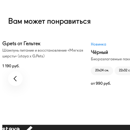
Вам может понравиться
G.pets от Гельтек
Новинка
Шампунь питание и восстановление «Мягкая
Чёрный
шерсть» (staya х G.Pets)
Биоразлагаемые паке
1 190
руб.
20х24 см.
22х32 с
от
990
руб.
к