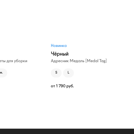
Новинка
Чёрный
ты для уборки
Адресник Медаль [Medal Tag]
м.
S
L
от
1 790
руб.