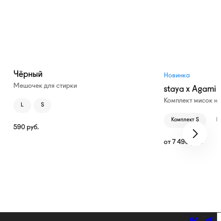
Чёрный
Новинка
Мешочек для стирки
staya x Agami
Комплект мисок н
L
S
Комплект S
К
590
руб.
от
7 490
руб.