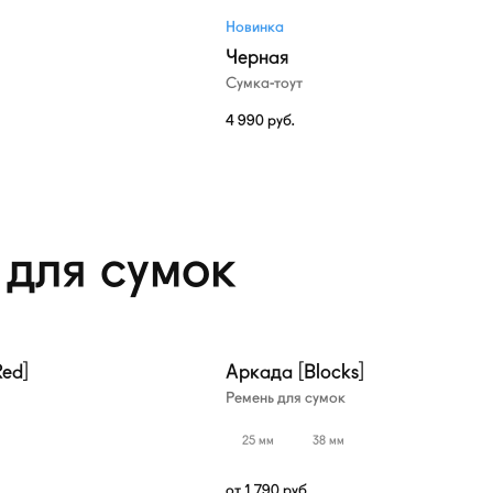
Новинка
Черная
Сумка-тоут
4 990
руб.
 для сумок
ed]
Аркада [Blocks]
Ремень для сумок
25 мм
38 мм
от
1 790
руб.