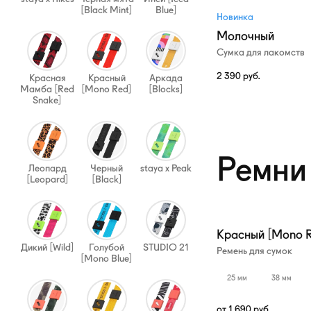
[Black Mint]
Blue]
Новинка
Молочный
Сумка для лакомств
2 390
руб.
Красная
Красный
Аркада
Мамба [Red
[Mono Red]
[Blocks]
Snake]
Ремни
Леопард
Черный
staya x Peak
[Leopard]
[Black]
Красный [Mono R
Дикий [Wild]
Голубой
STUDIO 21
Ремень для сумок
[Mono Blue]
25 мм
38 мм
от
1 690
руб.