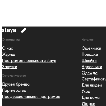
к
навигации
Навигация
О компании
Каталог
О нас
Ошейники
Журнал
Поводки
Программа лояльности staya
Шлейки
Запуски
Адресники
Одежда
Сотрудничество
Сертификат
Друзья бренда
Для людей
Партнерства
Уход
Профессиональная программа
Для дома
Уборка