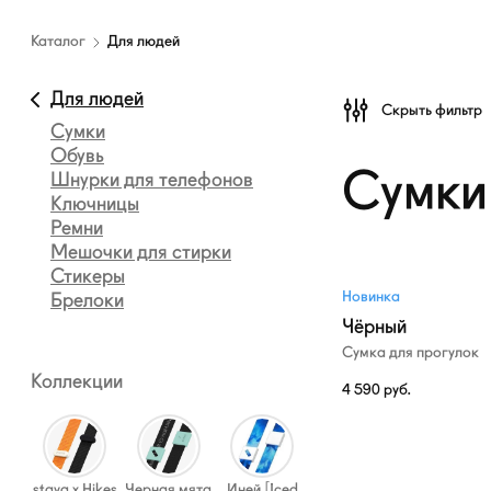
Каталог
амуниции
Каталог
Для людей
—
Для
Для людей
Скрыть фильтр
людей
Сумки
Обувь
Сумки
Шнурки для телефонов
Ключницы
Ремни
Мешочки для стирки
Стикеры
Новинка
Брелоки
Чёрный
Сумка для прогулок
Коллекции
4 590
руб.
staya x Hikes
Черная мята
Иней [Iced