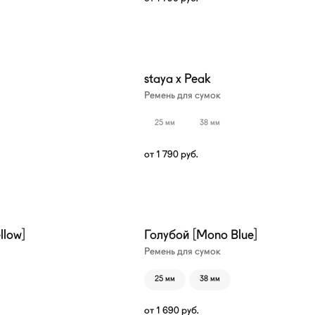
staya x Peak
Ремень для сумок
25 мм
38 мм
от
1 790
руб.
llow]
Голубой [Mono Blue]
Ремень для сумок
25 мм
38 мм
от
1 690
руб.