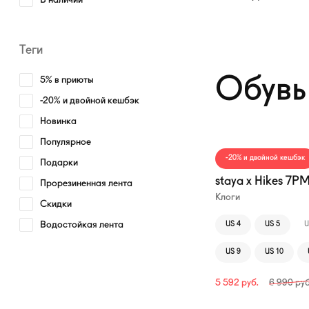
В наличии
Теги
Обувь
5% в приюты
-20% и двойной кешбэк
—20%
Новинка
Популярное
-20% и двойной кешбэк
Подарки
staya x Hikes 7P
Прорезиненная лента
Клоги
Скидки
Водостойкая лента
US 4
US 5
U
US 9
US 10
5 592
руб.
6 990
руб