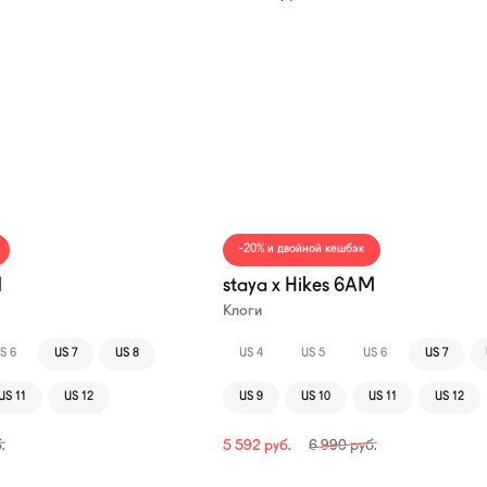
—20%
-20% и двойной кешбэк
M
staya x Hikes 6AM
Клоги
S 6
US 7
US 8
US 4
US 5
US 6
US 7
US 11
US 12
US 9
US 10
US 11
US 12
.
5 592
руб.
6 990
руб.