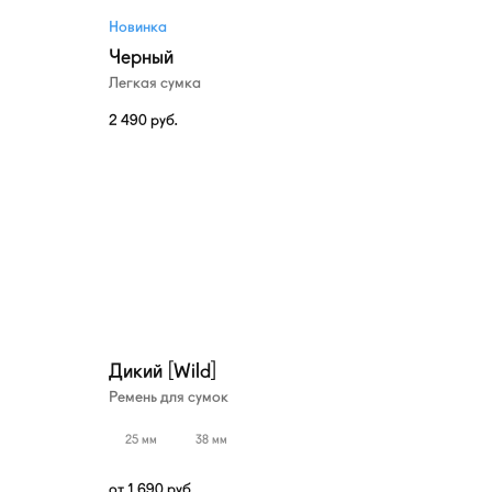
Новинка
Черный
Легкая сумка
2 490
руб.
Дикий [Wild]
Ремень для сумок
25 мм
38 мм
от
1 690
руб.