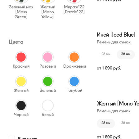
Зеленый мох
Желтый
Мираж'22
[Moss
[Mono
[Dazzle'22]
Green]
Yellow]
Иней [Iced Blue]
Цвета
Ремень для сумок
25 мм
38 мм
Красный
Розовый
Оранжевый
от
1 690
руб.
Желтый
Зеленый
Голубой
Желтый [Mono Ye
Ремень для сумок
Черный
Белый
25 мм
38 мм
от
1 690
руб.