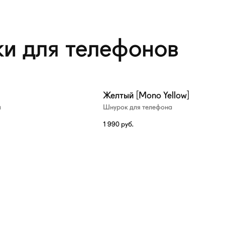
и для телефонов
Желтый [Mono Yellow]
а
Шнурок для телефона
1 990
руб.