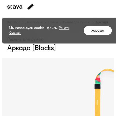
Каталог
Для людей
Сумки
Ремни для сумок
Аркада
[Blocks]
Мы используем cookie–файлы.
Узнать
Хорошо
больше
Ремень для сумок
Аркада [Blocks]