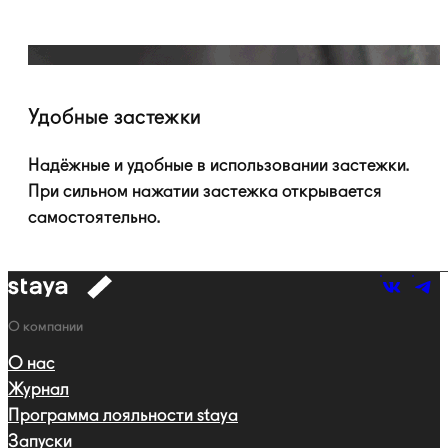
Удобные застежки
Надёжные и удобные в использовании застежки.
При сильном нажатии застежка открывается
самостоятельно.
к
навигации
Навигация
О компании
О нас
Журнал
Программа лояльности staya
Запуски