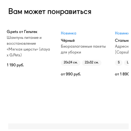
Вам может понравиться
G.pets от Гельтек
Новинка
Новинка
Шампунь питание и
Чёрный
Стально
восстановление
Биоразлагаемые пакеты
Адресни
«Мягкая шерсть» (staya
для уборки
[Capsule
х G.Pets)
20х24 см.
22х32 см.
S
L
1 190
руб.
от
990
руб.
от
1 890