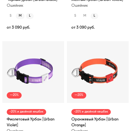
Ошейник
Ошейник
S
M
L
S
M
L
от
3 090
руб.
от
3 090
руб.
—20%
—20%
-20% и двойной кешбэк
-20% и двойной кешбэк
Фиолетовый Урбан [Urban
Оранжевый Урбан [Urban
Violet]
Orange]