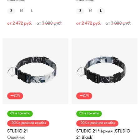
Ошейник
Ошейник
S
M
L
S
M
L
от
2 472
руб.
от
3 090
руб.
от
2 472
руб.
от
3 090
руб.
—20%
—20%
5% в приюты
5% в приюты
-20% и двойной кешбэк
-20% и двойной кешбэк
STUDIO 21
STUDIO 21 Чёрный [STUDIO
Ошейник
21 Black]