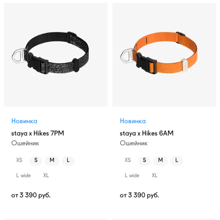
Новинка
Новинка
staya x Hikes 7PM
staya x Hikes 6AM
Ошейник
Ошейник
XS
S
M
L
XS
S
M
L
L wide
XL
L wide
XL
от
3 390
руб.
от
3 390
руб.