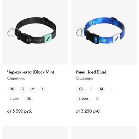
Черная мята [Black Mint]
Иней [Iced Blue]
Ошейник
Ошейник
XS
S
M
L
XS
S
M
L
L wide
XL
L wide
XL
от
3 390
руб.
от
3 290
руб.