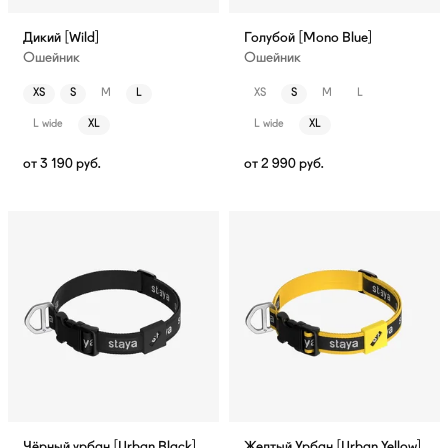
Дикий [Wild]
Голубой [Mono Blue]
Ошейник
Ошейник
XS
S
M
L
XS
S
M
L
L wide
XL
L wide
XL
от
3 190
руб.
от
2 990
руб.
Чёрный урбан [Urban Black]
Желтый Урбан [Urban Yellow]