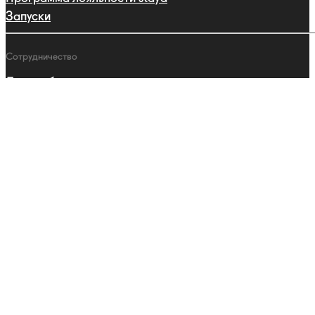
Запуски
Сотрудничество
Друзья бренда
Партнерства
Профессиональная программа
Каталог
Ошейники
Поводки
Шлейки
Адресники
Одежда
Сертификаты
Для людей
Уход