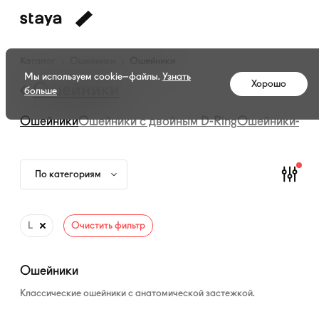
Каталог
Каталог
Ошейники
Ошейники
амуниции
Мы используем cookie–файлы.
Узнать
Хорошо
—
Ошейники
больше
Ошейники
Ошейники
Ошейники с двойным
D-Ring
Ошейники-мар
По категориям
L
Очистить фильтр
Ошейники
Классические ошейники с анатомической застежкой.