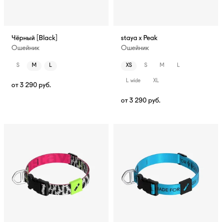
Чёрный [Black]
staya x Peak
Ошейник
Ошейник
S
M
L
XS
S
M
L
L wide
XL
от
3 290
руб.
от
3 290
руб.