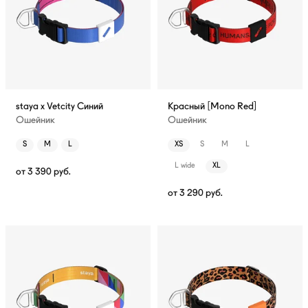
staya x Vetcity Синий
Красный [Mono Red]
Ошейник
Ошейник
S
M
L
XS
S
M
L
L wide
XL
от
3 390
руб.
от
3 290
руб.