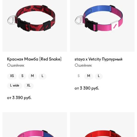
Красная Мамба [Red Snake]
staya x Vetcity Пурпурный
Ошейник
Ошейник
XS
S
M
L
S
M
L
L wide
XL
от
3 390
руб.
от
3 390
руб.