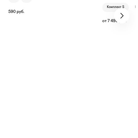
Комплект S
К
590
руб.
от
7 490
руб.