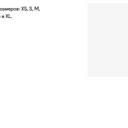
змеров: XS, S, M,
 и XL.