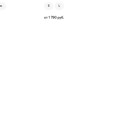
м.
S
L
от
1 790
руб.