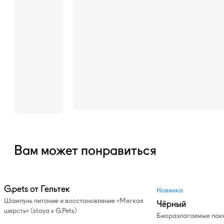
Вам может понравиться
G.pets от Гельтек
Новинка
Шампунь питание и восстановление «Мягкая
Чёрный
шерсть» (staya х G.Pets)
Биоразлагаемые паке