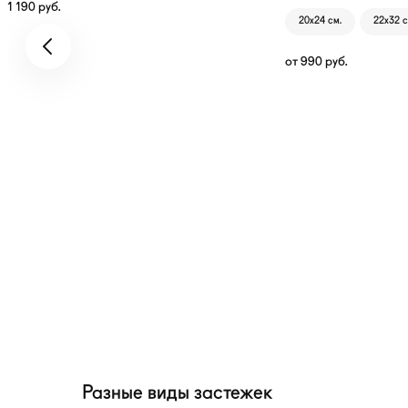
1 190
руб.
20х24 см.
22х32 с
от
990
руб.
Разные виды застежек