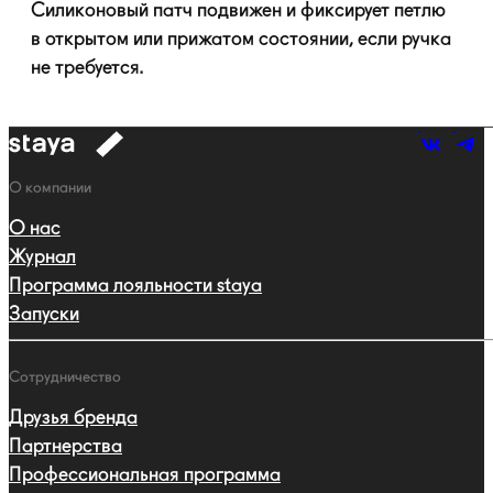
Силиконовый патч подвижен и фиксирует петлю
в открытом или прижатом состоянии, если ручка
не требуется.
к
навигации
Навигация
О компании
О нас
Журнал
Программа лояльности staya
Запуски
Сотрудничество
Друзья бренда
Партнерства
Профессиональная программа