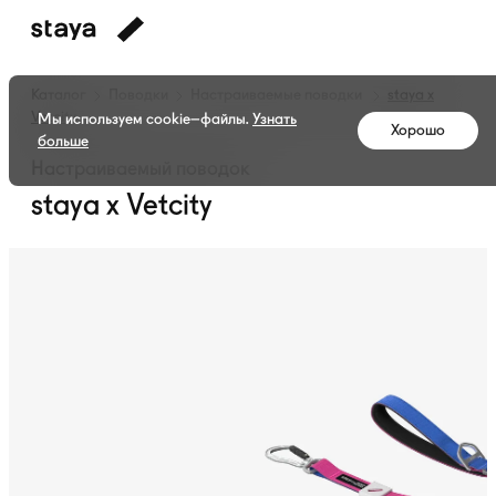
Каталог
Поводки
Настраиваемые поводки
staya x
Vetcity
Мы используем cookie–файлы.
Узнать
Хорошо
больше
Настраиваемый поводок
staya x Vetcity