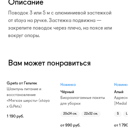
Описание
Поводок 3 или 5 м с алюминиевой застежкой
от staya на ручке. Застежка подвижна —
закрепите поводок через плечо, на поясе или
вокруг опоры.
Вам может понравиться
G.pets от Гельтек
Новинка
Новинка
Шампунь питание и
Чёрный
Алый
восстановление
Биоразлагаемые пакеты
Адресни
«Мягкая шерсть» (staya
для уборки
[Medal T
х G.Pets)
20х24 см.
22х32 см.
S
L
1 190
руб.
от
990
руб.
от
1 790