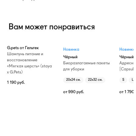
Вам может понравиться
G.pets от Гельтек
Новинка
Новинка
Шампунь питание и
Чёрный
Чёрный
восстановление
Биоразлагаемые пакеты
Адресни
«Мягкая шерсть» (staya
для уборки
[Capsule
х G.Pets)
20х24 см.
22х32 см.
S
L
1 190
руб.
от
990
руб.
от
1 790