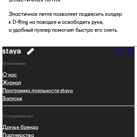
Эластичная петля позволяет подвесить холдер
к
D-Ring
на поводке и освободить руки,
а удобный пуллер помогает быстро его снять.
к
навигации
Навигация
О компании
О нас
Журнал
Программа лояльности staya
Запуски
Сотрудничество
Друзья бренда
Партнерства