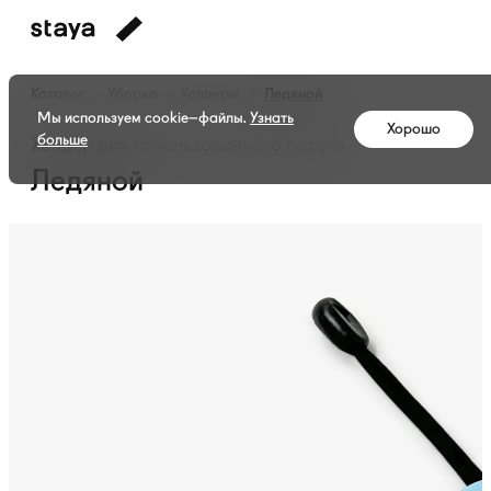
Каталог
Уборка
Холдеры
Ледяной
Мы используем cookie–файлы.
Узнать
Хорошо
больше
Холдер для использованного пакета
Ледяной