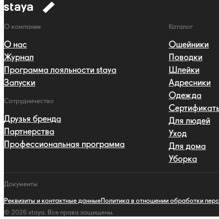
к
навигации
Навигация
О компании
Каталог
О нас
Ошейники
Журнал
Поводки
Программа лояльности staya
Шлейки
Запуски
Адресники
Одежда
Сотрудничество
Сертификат
Друзья бренда
Для людей
Партнерства
Уход
Профессиональная программа
Для дома
Уборка
Документы
Реквизиты и контактные данные
Политика в отношении обработки пер
© 2026 staya.
Все права защищены.