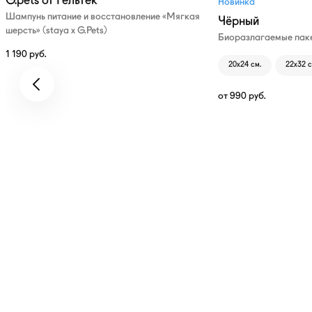
G.pets от Гельтек
Новинка
Шампунь питание и восстановление «Мягкая
Чёрный
шерсть» (staya х G.Pets)
Биоразлагаемые паке
1 190
руб.
20х24 см.
22х32 с
от
990
руб.