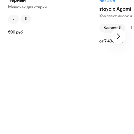
Чёрный
Новинка
Мешочек для стирки
staya x Agami
Комплект мисок н
L
S
Комплект S
К
590
руб.
от
7 490
руб.