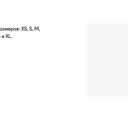
змеров: XS, S, M,
 и XL.