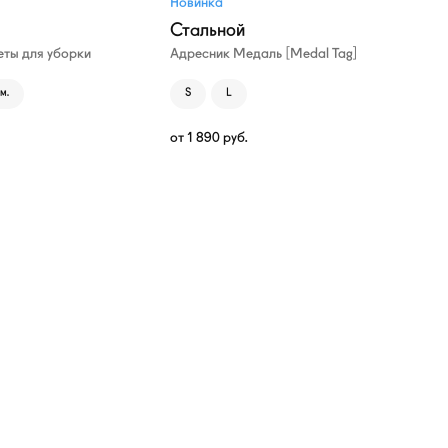
Новинка
Стальной
ты для уборки
Адресник Медаль [Medal Tag]
м.
S
L
от
1 890
руб.