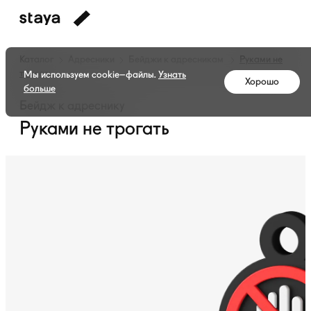
Каталог
Адресники
Бейджи к адресникам
Руками не
трогать
Мы используем cookie–файлы.
Узнать
Хорошо
больше
Бейдж к адреснику
Руками не трогать