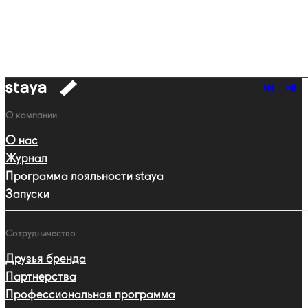
к
навигации
Навигация
О компании
О нас
Журнал
Программа лояльности staya
Запуски
Сотрудничество
Друзья бренда
Партнерства
Профессиональная программа