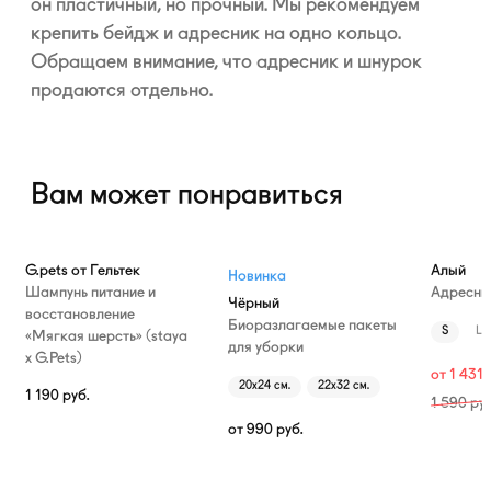
он пластичный, но прочный. Мы рекомендуем
крепить бейдж и адресник на одно кольцо.
Обращаем внимание, что адресник и шнурок
продаются отдельно.
Вам может понравиться
—10%
G.pets от Гельтек
Алый
Новинка
Шампунь питание и
Адресни
Чёрный
восстановление
Биоразлагаемые пакеты
S
L
«Мягкая шерсть» (staya
для уборки
х G.Pets)
от
1 431
20х24 см.
22х32 см.
1 190
руб.
1 590
руб
от
990
руб.