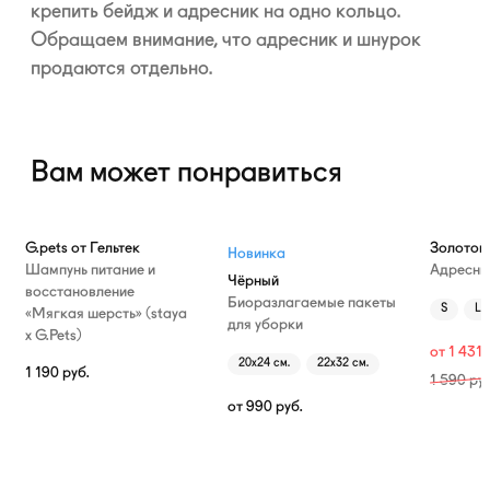
крепить бейдж и адресник на одно кольцо.
Обращаем внимание, что адресник и шнурок
продаются отдельно.
Вам может понравиться
—10%
G.pets от Гельтек
Золотой
Новинка
Шампунь питание и
Адресни
Чёрный
восстановление
Биоразлагаемые пакеты
S
L
«Мягкая шерсть» (staya
для уборки
х G.Pets)
от
1 431
20х24 см.
22х32 см.
1 190
руб.
1 590
руб
от
990
руб.