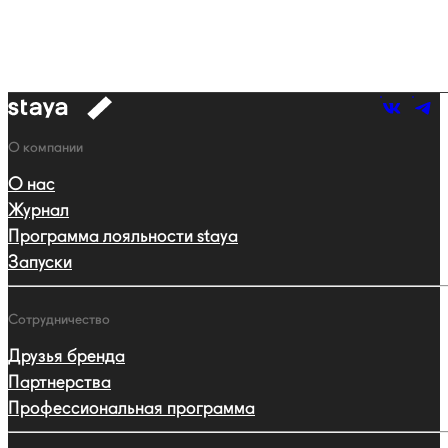
к
навигации
Навигация
О компании
О нас
Журнал
Программа лояльности staya
Запуски
Сотрудничество
Друзья бренда
Партнерства
Профессиональная программа