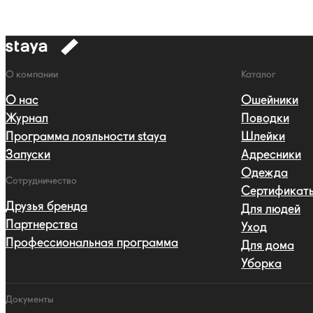
к
навигации
Навигация
О компании
Каталог
О нас
Ошейники
Журнал
Поводки
Программа лояльности staya
Шлейки
Запуски
Адресники
Одежда
Сотрудничество
Сертификат
Друзья бренда
Для людей
Партнерства
Уход
Профессиональная программа
Для дома
Уборка
Документы