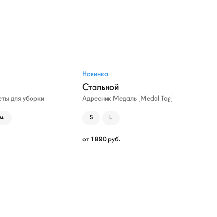
Новинка
Стальной
ты для уборки
Адресник Медаль [Medal Tag]
м.
S
L
от
1 890
руб.