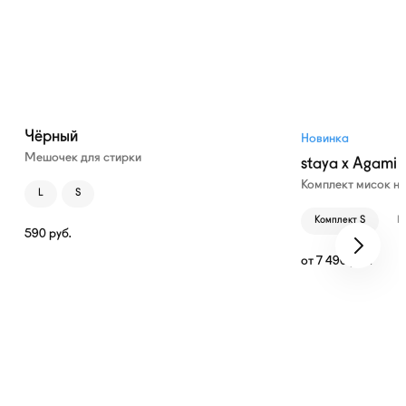
Чёрный
Новинка
Мешочек для стирки
staya x Agami
Комплект мисок н
L
S
Комплект S
К
590
руб.
от
7 490
руб.