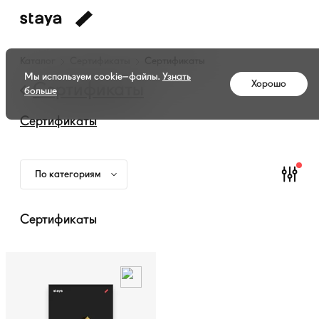
Каталог
Каталог
Сертификаты
Сертификаты
амуниции
Мы используем cookie–файлы.
Узнать
Хорошо
—
Сертификаты
больше
Сертификаты
Сертификаты
По категориям
Сертификаты