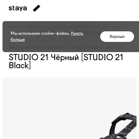
Каталог
Шлейки
Анатомические шлейки с водостойкой
лентой
STUDIO 21 Чёрный [STUDIO 21 Black]
Мы используем cookie–файлы.
Узнать
Хорошо
больше
Анатомическая шлейка с водостойкой лентой
STUDIO 21 Чёрный [STUDIO 21
Black]