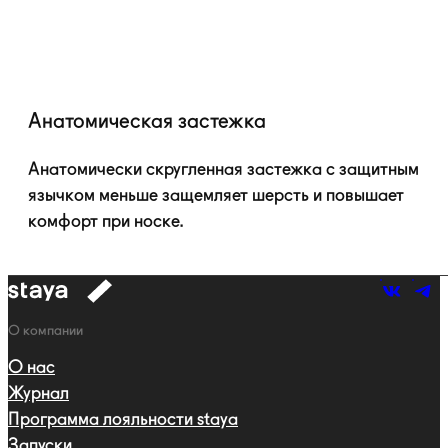
Анатомическая застежка
Анатомически скругленная застежка с защитным
язычком меньше защемляет шерсть и повышает
комфорт при носке.
к
навигации
Навигация
О компании
О нас
Журнал
Программа лояльности staya
Запуски