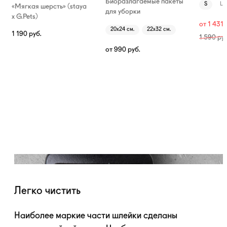
Биоразлагаемые пакеты
S
L
«Мягкая шерсть» (staya
для уборки
х G.Pets)
от
1 431
20х24 см.
22х32 см.
1 190
руб.
1 590
руб
от
990
руб.
Легко чистить
Наиболее маркие части шлейки сделаны