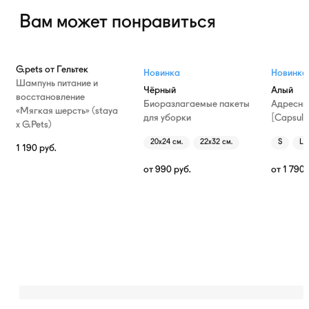
Вам может понравиться
G.pets от Гельтек
Новинка
Новинка
Шампунь питание и
Чёрный
Алый
восстановление
Биоразлагаемые пакеты
Адресни
«Мягкая шерсть» (staya
для уборки
[Capsule
х G.Pets)
20х24 см.
22х32 см.
S
L
1 190
руб.
от
990
руб.
от
1 790