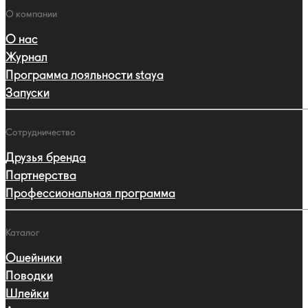
навигации
Навигация
О компании
О нас
Журнал
Программа лояльности staya
Запуски
Сотрудничество
Друзья бренда
Партнерства
Профессиональная программа
Каталог
Ошейники
Поводки
Шлейки