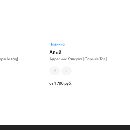
Новинка
Алый
psule tag]
Адресник Капсула [Capsule Tag]
S
L
от
1 790
руб.