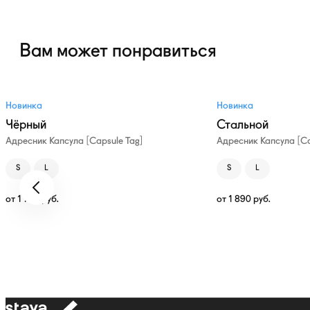
Вам может понравиться
Новинка
Новинка
Чёрный
Стальной
Адресник Капсула [Capsule Tag]
Адресник Капсула [Ca
S
L
S
L
от
1 790
руб.
от
1 890
руб.
к