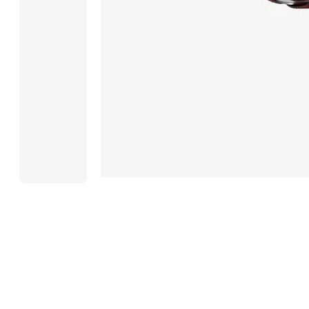
В качестве
застежек
используются
укрепленные
пластиковые
фастексы.