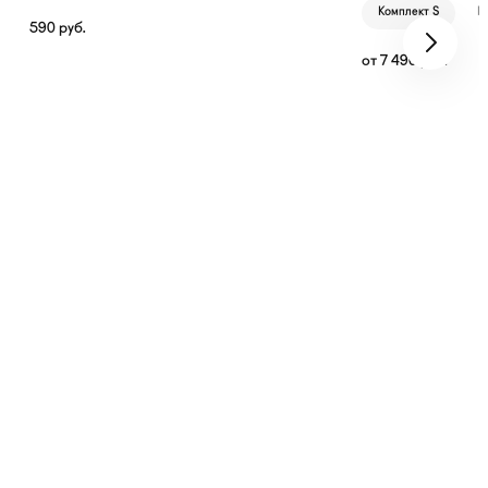
Комплект S
К
590
руб.
от
7 490
руб.