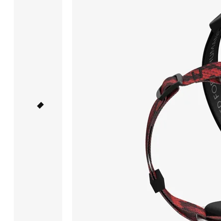
и нижняя
части
из водостойкой
ленты
с ПВХ
покрытием.
Водостойкая
лента
не впитывает
грязь
и отталкивает
влагу,
чтобы
ее очистить
достаточно
протереть
поверхность
тряпкой.