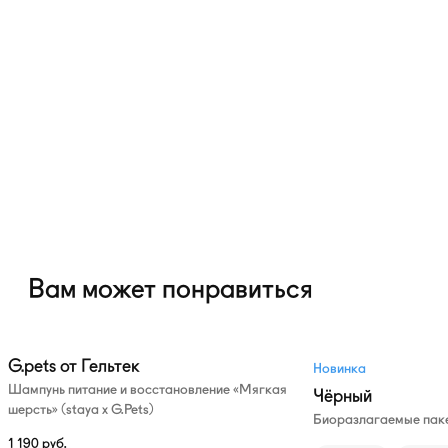
Вам может понравиться
G.pets от Гельтек
Новинка
Шампунь питание и восстановление «Мягкая
Чёрный
шерсть» (staya х G.Pets)
Биоразлагаемые паке
1 190
руб.