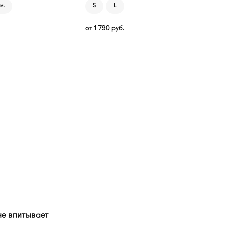
м.
S
L
от
1 790
руб.
е впитывает