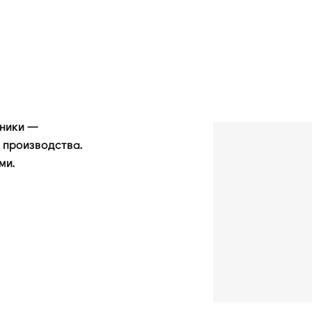
ьники —
 производства.
ми.