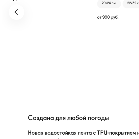
20х24 см.
22х32 с
от
990
руб.
Создана для любой погоды
Новая водостойкая лента с
TPU-покрытием
н