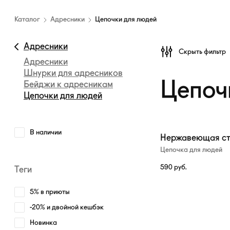
Каталог
амуниции
Каталог
Адресники
Цепочки для людей
—
Цепочки
Адресники
Скрыть фильтр
для
Адресники
людей
Шнурки для адресников
Цепоч
Бейджи к адресникам
Цепочки для людей
В наличии
Нержавеющая ст
Цепочка для людей
590
руб.
Теги
5% в приюты
-20% и двойной кешбэк
Новинка