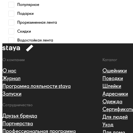
Популярное
Подарки
Прорезиненная лента
Скидки
Водостойкая лента
к
навигации
Навигация
О компании
Каталог
О нас
Ошейники
Журнал
Поводки
Программа лояльности staya
Шлейки
Запуски
Адресники
Одежда
Сотрудничество
Сертификат
Друзья бренда
Для людей
Партнерства
Уход
Профессиональная программа
Для дома