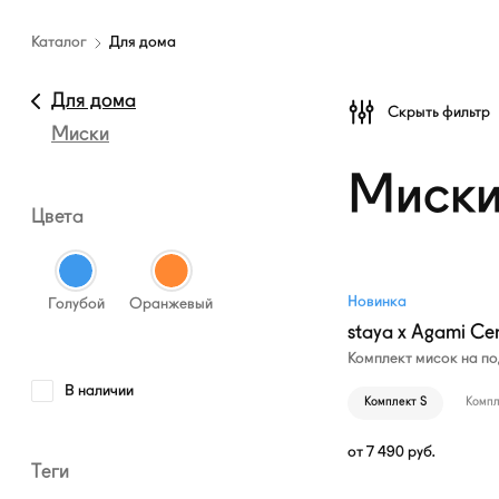
Каталог
амуниции
Каталог
Для дома
—
Для
Для дома
Скрыть фильтр
дома
Миски
Миск
Цвета
Новинка
Голубой
Оранжевый
staya x Agami Ce
Комплект мисок на п
В наличии
Комплект S
Компл
от
7 490
руб.
Теги