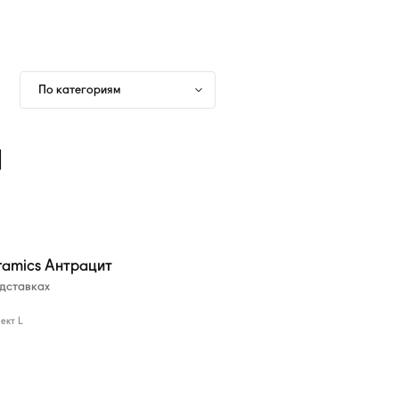
По категориям
и
ramics Антрацит
одставках
ект L