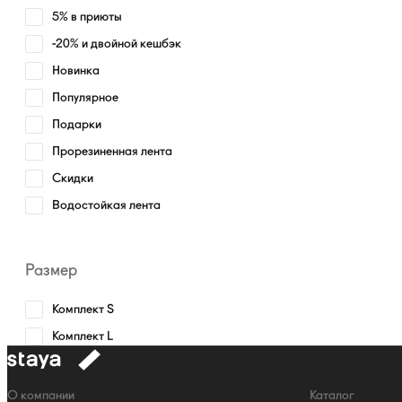
5% в приюты
-20% и двойной кешбэк
Новинка
Популярное
Подарки
Прорезиненная лента
Скидки
Водостойкая лента
Размер
Комплект S
Комплект L
к
навигации
Навигация
О компании
Каталог