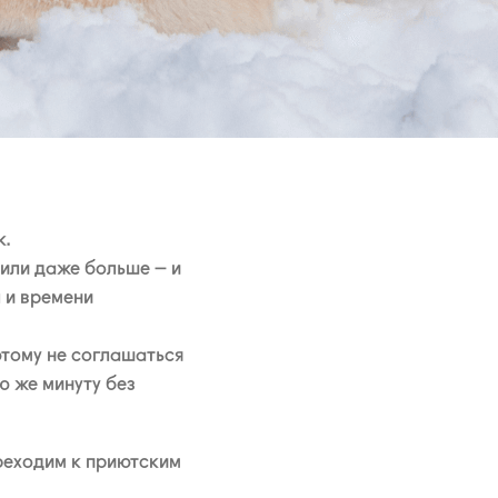
к.
 или даже больше – и
 и времени
этому не соглашаться
ю же минуту без
реходим к приютским