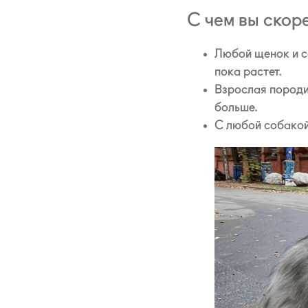
С чем вы скор
Любой щенок и с
пока растет.
Взрослая породи
больше.
С любой собакой