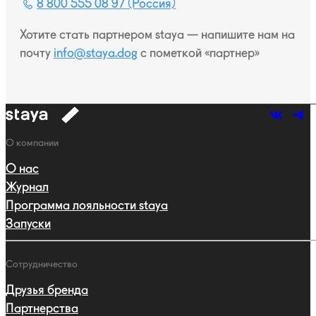
8 800 555 08 97 (Россия)
Хотите стать партнером staya — напишите нам на
почту
info@staya.dog
с пометкой «партнер»
к
навигации
Навигация
О компании
О нас
Журнал
Программа лояльности staya
Запуски
Сотрудничество
Друзья бренда
Партнерства