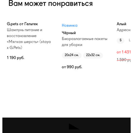
Вам может понравиться
—10%
G.pets от Гельтек
Алый
Новинка
Шампунь питание и
Адресни
Чёрный
восстановление
Биоразлагаемые пакеты
S
L
«Мягкая шерсть» (staya
для уборки
х G.Pets)
от
1 431
20х24 см.
22х32 см.
1 190
руб.
1 590
руб
от
990
руб.