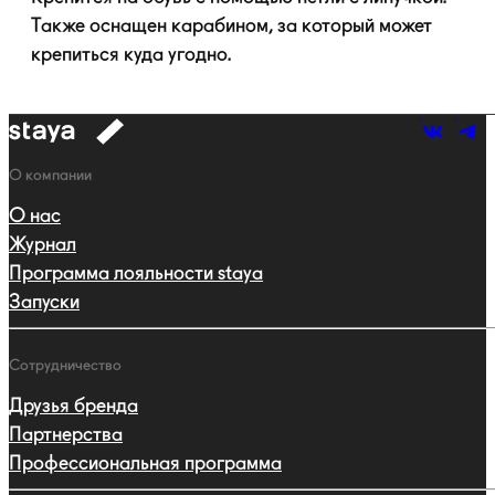
Также оснащен карабином, за который может
крепиться куда угодно.
к
навигации
Навигация
О компании
О нас
Журнал
Программа лояльности staya
Запуски
Сотрудничество
Друзья бренда
Партнерства
Профессиональная программа