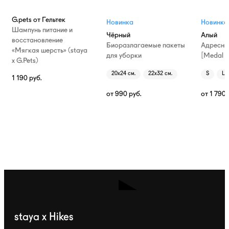
G.pets от Гельтек
Новинка
Новинка
Шампунь питание и
Чёрный
Алый
восстановление
Биоразлагаемые пакеты
Адресни
«Мягкая шерсть» (staya
для уборки
[Medal T
х G.Pets)
20х24 см.
22х32 см.
S
L
1 190
руб.
от
990
руб.
от
1 790
staya x Hikes