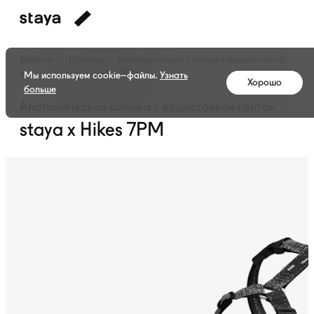
Каталог
Шлейки
Анатомические шлейки с водостойкой
лентой
staya x Hikes 7PM
Мы используем cookie–файлы.
Узнать
Хорошо
больше
Анатомическая шлейка с водостойкой лентой
staya x Hikes 7PM