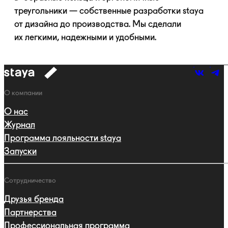
треугольники — собственные разработки staya
от дизайна до производства. Мы сделали
их легкими, надежными и удобными.
к
навигации
Навигация
О компании
О нас
Журнал
Программа лояльности staya
Запуски
Сотрудничество
Друзья бренда
Партнерства
Профессиональная программа