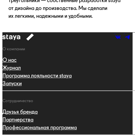
треугольники — собственные разработки staya
от дизайна до производства. Мы сделали
их легкими, надежными и удобными.
к
навигации
Навигация
О компании
О нас
Журнал
Программа лояльности staya
Запуски
Сотрудничество
Друзья бренда
Партнерства
Профессиональная программа