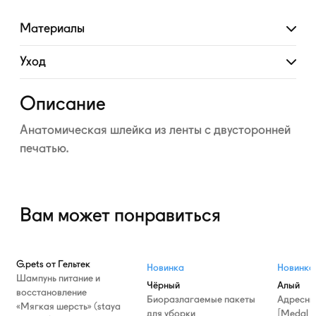
Материалы
Развернуть
Уход
Развернуть
Описание
Анатомическая шлейка из ленты с двусторонней
печатью.
Вам может понравиться
G.pets от Гельтек
Новинка
Новинка
Шампунь питание и
Чёрный
Алый
восстановление
Биоразлагаемые пакеты
Адресни
«Мягкая шерсть» (staya
для уборки
[Medal T