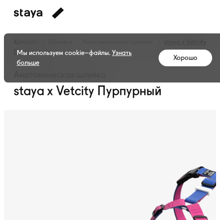
Каталог
Шлейки
Анатомические шлейки
staya x Vetcity
Пурпурный
Мы используем cookie–файлы.
Узнать
Хорошо
больше
Анатомическая шлейка
staya x Vetcity Пурпурный