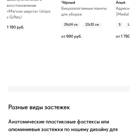
Чёрный
Алый
восстановление
Биоразлагаемые пакеты
Адресни
«Мягкая шерсть» (staya
для уборки
[Medal T
х G.Pets)
20х24 см.
22х32 см.
S
L
1 190
руб.
от
990
руб.
от
1 790
Разные виды застежек
Анатомические пластиковые фастексы или
алюминиевые застежки по нашему дизайну для