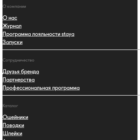
навигации
Навигация
О компании
О нас
Журнал
Программа лояльности staya
Запуски
Сотрудничество
Друзья бренда
Партнерства
Профессиональная программа
Каталог
Ошейники
Поводки
Шлейки