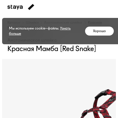
Каталог
Шлейки
Анатомические шлейки
Красная
Мамба [Red Snake]
Мы используем cookie–файлы.
Узнать
Хорошо
больше
Анатомическая шлейка
Красная Мамба [Red Snake]