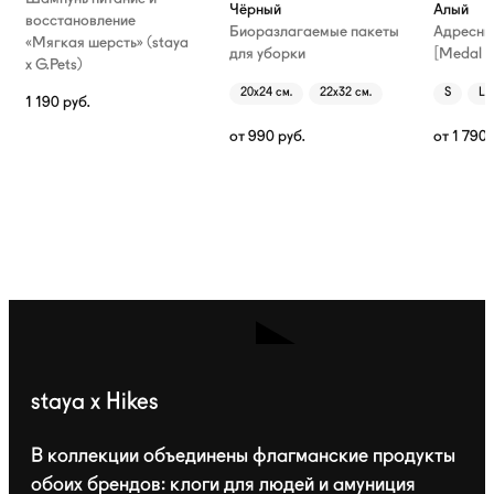
Чёрный
Алый
восстановление
Биоразлагаемые пакеты
Адресни
«Мягкая шерсть» (staya
для уборки
[Medal T
х G.Pets)
20х24 см.
22х32 см.
S
L
1 190
руб.
от
990
руб.
от
1 790
staya x Hikes
В коллекции объединены флагманские продукты
обоих брендов: клоги для людей и амуниция