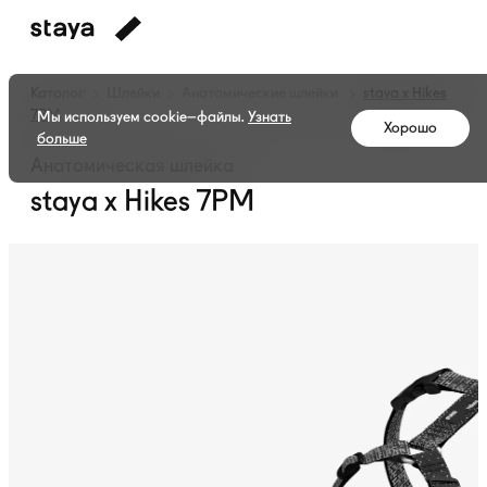
Каталог
Шлейки
Анатомические шлейки
staya x Hikes
7PM
Мы используем cookie–файлы.
Узнать
Хорошо
больше
Анатомическая шлейка
staya x Hikes 7PM