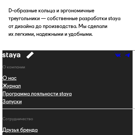
D-образные
кольца и эргономичные
треугольники — собственные разработки staya
от дизайна до производства. Мы сделали
их легкими, надежными и удобными.
к
навигации
Навигация
О компании
О нас
Журнал
Программа лояльности staya
Запуски
Сотрудничество
Друзья бренда