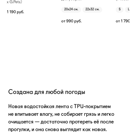
х G.Pets)
20х24 см.
22х32 см.
S
L
1 190
руб.
от
990
руб.
от
1 790
Создана для любой погоды
Новая водостойкая лента с
TPU-покрытием
не впитывает влагу, не собирает грязь и легко
очищается — достаточно протереть её после
прогулки, и она снова выглядит как новая.