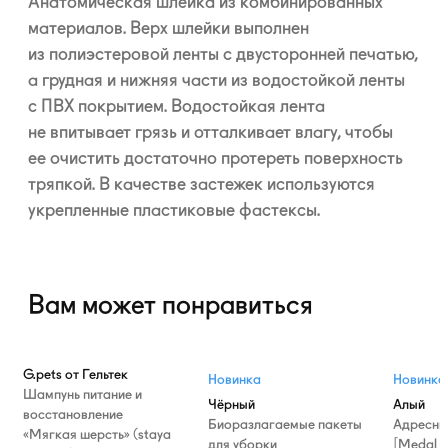
Анатомическая шлейка из комбинированных
материалов. Верх шлейки выполнен
из полиэстеровой ленты с двусторонней печатью,
а грудная и нижняя части из водостойкой ленты
с ПВХ покрытием. Водостойкая лента
не впитывает грязь и отталкивает влагу, чтобы
ее очистить достаточно протереть поверхность
тряпкой. В качестве застежек используются
укрепленные пластиковые фастексы.
Вам может понравиться
G.pets от Гельтек
Новинка
Новинка
Шампунь питание и
Чёрный
Алый
восстановление
Биоразлагаемые пакеты
Адресни
«Мягкая шерсть» (staya
для уборки
[Medal T