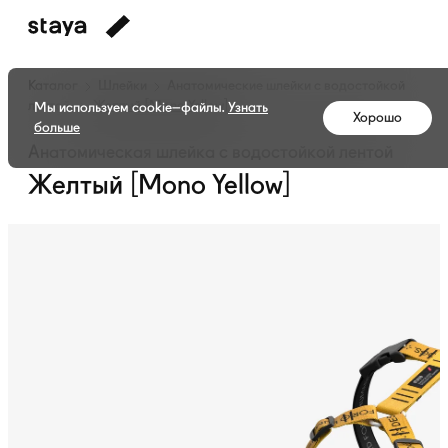
Каталог
Шлейки
Анатомические шлейки с водостойкой
лентой
Желтый [Mono Yellow]
Мы используем cookie–файлы.
Узнать
Хорошо
больше
Анатомическая шлейка с водостойкой лентой
Желтый [Mono Yellow]