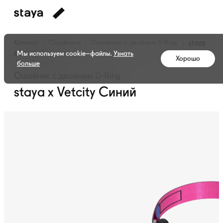
Каталог
Ошейники
Ошейники с двойным
D-Ring
staya
x Vetcity Синий
Мы используем cookie–файлы.
Узнать
Хорошо
больше
Ошейник с двойным D-Ring
staya x Vetcity Синий