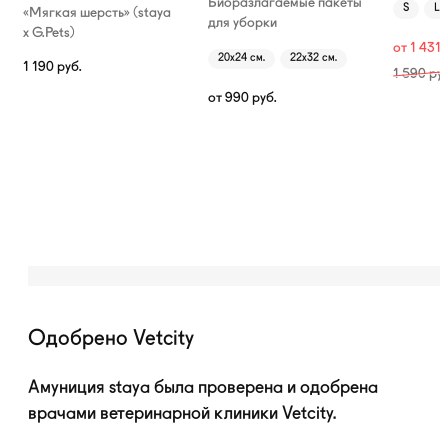
Биоразлагаемые пакеты
S
L
«Мягкая шерсть» (staya
для уборки
х G.Pets)
от
1 431
20х24 см.
22х32 см.
1 190
руб.
1 590
руб
от
990
руб.
Одобрено Vetcity
Амуниция staya была проверена и одобрена
врачами ветеринарной клиники Vetcity.