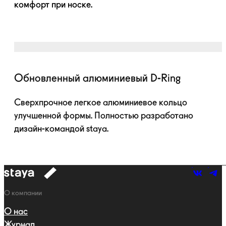
комфорт при носке.
Обновленный алюминиевый
D-Ring
Сверхпрочное легкое алюминиевое кольцо
улучшенной формы. Полностью разработано
дизайн-командой
staya.
к
навигации
Навигация
О компании
О нас
Журнал