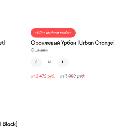
—20%
-20% и двойной кешбэк
et]
Оранжевый Урбан [Urban Orange]
Ошейник
S
M
L
от
2 472
руб.
от
3 090
руб.
 Black]