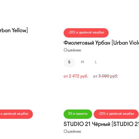
—20%
ban Yellow]
-20% и двойной кешбэк
Фиолетовый Урбан [Urban Viol
Ошейник
S
M
L
от
2 472
руб.
от
3 090
руб.
—20%
 и двойной кешбэк
5% в приюты
-20% и двойной кешбэк
STUDIO 21 Чёрный [STUDIO 21
Ошейник