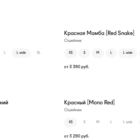
Красная Мамба [Red Snake]
Ошейник
L
L wide
XL
XS
S
M
L
L wide
от
3 390
руб.
иний
Красный [Mono Red]
Ошейник
XS
S
M
L
L wide
от
3 290
руб.