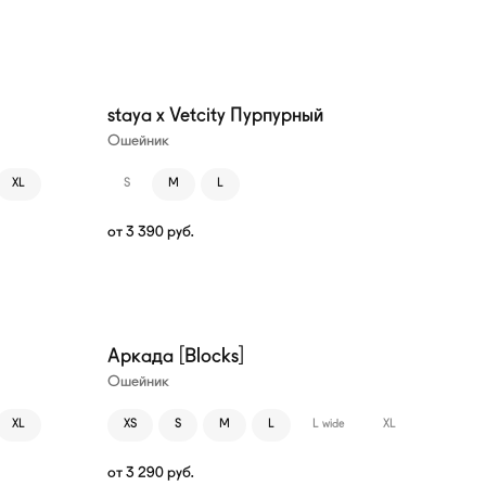
staya x Vetcity Пурпурный
Ошейник
XL
S
M
L
от
3 390
руб.
Аркада [Blocks]
Ошейник
XL
XS
S
M
L
L wide
XL
от
3 290
руб.