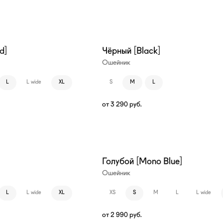
d]
Чёрный [Black]
Ошейник
L
L wide
XL
S
M
L
от
3 290
руб.
Голубой [Mono Blue]
Ошейник
L
L wide
XL
XS
S
M
L
L wide
от
2 990
руб.