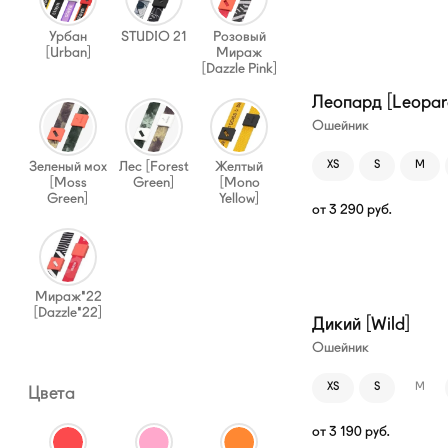
Урбан
STUDIO 21
Розовый
[Urban]
Мираж
[Dazzle Pink]
Леопард [Leopar
Ошейник
Зеленый мох
Лес [Forest
Желтый
XS
S
M
[Moss
Green]
[Mono
Green]
Yellow]
от
3 290
руб.
Мираж'22
[Dazzle'22]
Дикий [Wild]
Ошейник
XS
S
M
Цвета
от
3 190
руб.