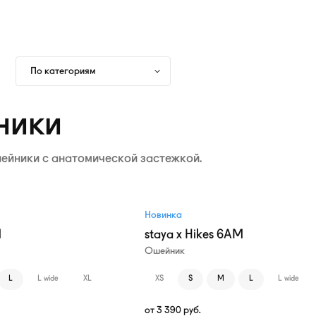
По категориям
ники
ейники с анатомической застежкой.
Новинка
M
staya x Hikes 6AM
Ошейник
L
L wide
XL
XS
S
M
L
L wide
от
3 390
руб.