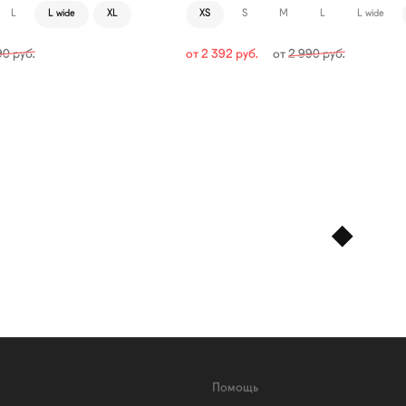
L
L wide
XL
XS
S
M
L
L wide
90
руб.
от
2 392
руб.
от
2 990
руб.
Помощь