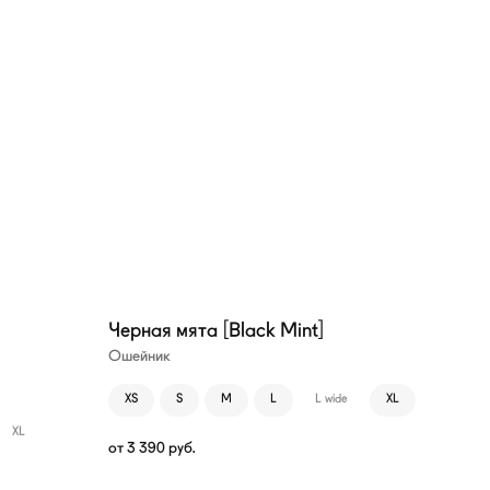
Черная мята [Black Mint]
Ошейник
XS
S
M
L
L wide
XL
XL
от
3 390
руб.