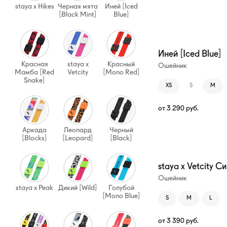
staya x Hikes
Черная мята
Иней [Iced
[Black Mint]
Blue]
Иней [Iced Blue]
Красная
staya x
Красный
Ошейник
Мамба [Red
Vetcity
[Mono Red]
Snake]
XS
S
M
от
3 290
руб.
Аркада
Леопард
Черный
[Blocks]
[Leopard]
[Black]
staya x Vetcity С
Ошейник
staya x Peak
Дикий [Wild]
Голубой
[Mono Blue]
S
M
L
от
3 390
руб.