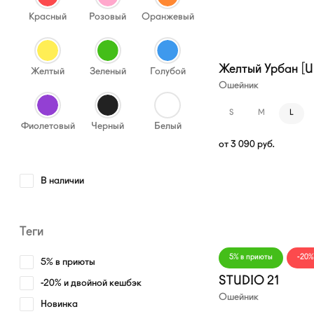
Красный
Розовый
Оранжевый
Желтый Урбан [Ur
Желтый
Зеленый
Голубой
Ошейник
S
M
L
Фиолетовый
Черный
Белый
от
3 090
руб.
В наличии
—20%
Теги
5% в приюты
-20%
5% в приюты
STUDIO 21
-20% и двойной кешбэк
Ошейник
Новинка