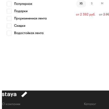
Популярное
XS
S
M
Подарки
от
2 392
руб.
от
2 9
Прорезиненная лента
Скидки
Водостойкая лента
к
навигации
Навигация
О компании
Каталог