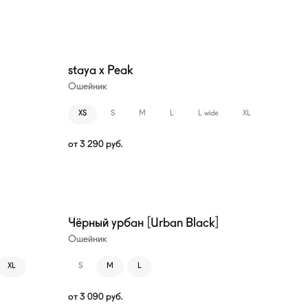
staya x Peak
Ошейник
XS
S
M
L
L wide
XL
от
3 290
руб.
Чёрный урбан [Urban Black]
Ошейник
XL
S
M
L
от
3 090
руб.