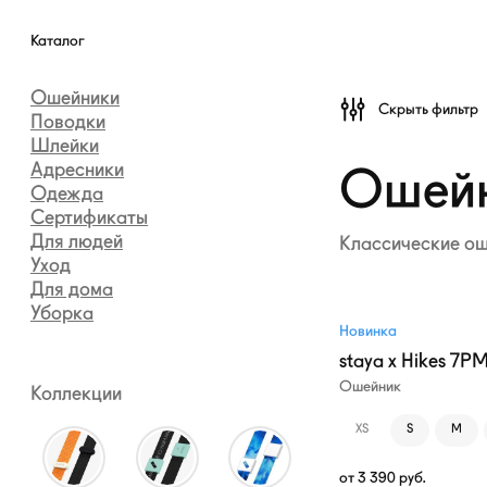
Каталог
амуниции
Каталог
Ошейники
Скрыть фильтр
Поводки
Шлейки
Адресники
Ошей
Одежда
Сертификаты
Для людей
Классические ош
Уход
Для дома
Уборка
Новинка
staya x Hikes 7P
Ошейник
Коллекции
XS
S
M
от
3 390
руб.