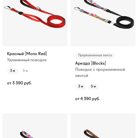
Красный [Mono Red]
Прорезиненная лента
Удлиненный поводок
Аркада [Blocks]
Поводок с прорезиненной
3 м
5 м
лентой
от
3 590
руб.
3 м
5 м
от
4 390
руб.