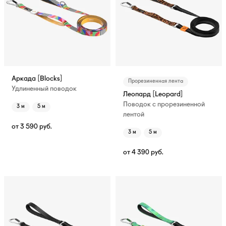
Аркада [Blocks]
Прорезиненная лента
Удлиненный поводок
Леопард [Leopard]
Поводок с прорезиненной
3 м
5 м
лентой
от
3 590
руб.
3 м
5 м
от
4 390
руб.