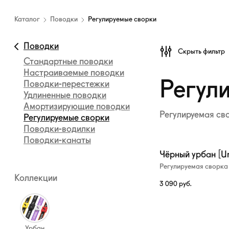
Каталог
амуниции
Каталог
Поводки
Регулируемые сворки
—
Регулируемые
Поводки
Скрыть фильтр
сворки
Стандартные поводки
Настраиваемые поводки
Регул
Поводки-перестежки
Удлиненные поводки
Амортизирующие поводки
Регулируемая св
Регулируемые сворки
Поводки-водилки
Поводки-канаты
Чёрный урбан [Ur
Регулируемая сворка
Коллекции
3 090
руб.
Урбан