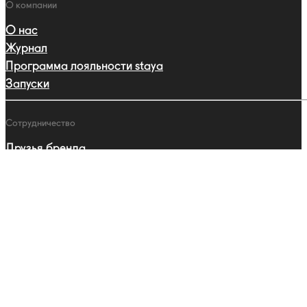
О компании
О нас
Журнал
Программа лояльности staya
Запуски
Сотрудничество
Друзья бренда
Партнерства
Профессиональная программа
Каталог
Ошейники
Поводки
Шлейки
Адресники