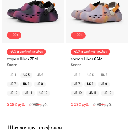
—20%
—20%
-20% и двойной кешбэк
-20% и двойной кешбэк
staya x Hikes 7PM
staya x Hikes 6AM
Клоги
Клоги
US 4
US 5
US 6
US 4
US 5
US 6
US 7
US 8
US 9
US 7
US 8
US 9
US 10
US 11
US 12
US 10
US 11
US 12
5 592
руб.
6 990
руб.
5 592
руб.
6 990
руб.
Шнурки для телефонов