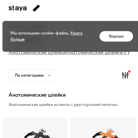
Каталог
Каталог
Шлейки
амуниции
Мы используем cookie–файлы.
Узнать
Хорошо
—
Шлейки
больше
Шлейки
Анатомические шлейки
Анатомические шлейки с вод
По категориям
Анатомические шлейки
Анатомические шлейки из ленты с двусторонней печатью.