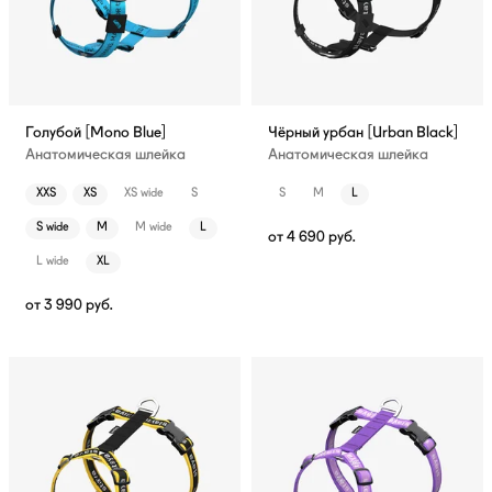
Голубой [Mono Blue]
Чёрный урбан [Urban Black]
Анатомическая шлейка
Анатомическая шлейка
XXS
XS
XS wide
S
S
M
L
S wide
M
M wide
L
от
4 690
руб.
L wide
XL
от
3 990
руб.