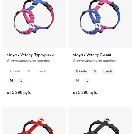
staya x Vetcity Пурпурный
staya x Vetcity Синий
Анатомическая шлейка
Анатомическая шлейка
XS wide
S
S wide
XS wide
S
S wide
M
L
M
L
от
5 290
руб.
от
5 290
руб.