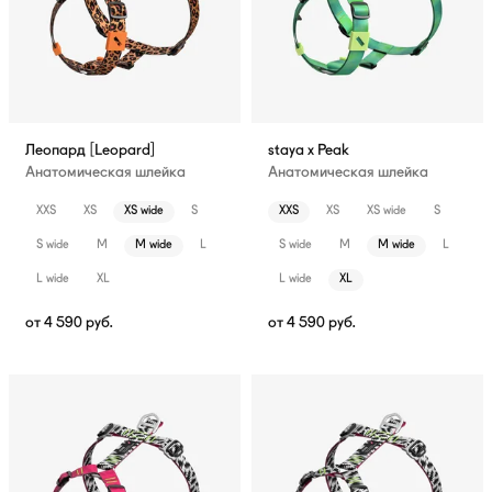
Леопард [Leopard]
staya x Peak
Анатомическая шлейка
Анатомическая шлейка
XXS
XS
XS wide
S
XXS
XS
XS wide
S
S wide
M
M wide
L
S wide
M
M wide
L
L wide
XL
L wide
XL
от
4 590
руб.
от
4 590
руб.