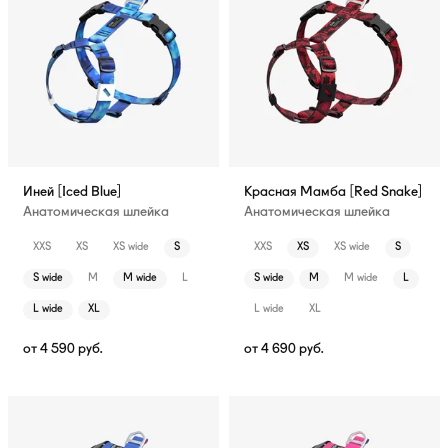
Иней [Iced Blue]
Красная Мамба [Red Snake]
Анатомическая шлейка
Анатомическая шлейка
XXS
XS
XS wide
S
XXS
XS
XS wide
S
S wide
M
M wide
L
S wide
M
M wide
L
L wide
XL
L wide
XL
от
4 590
руб.
от
4 690
руб.