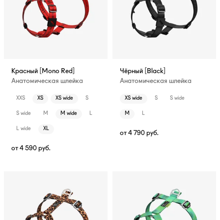
Красный [Mono Red]
Чёрный [Black]
Анатомическая шлейка
Анатомическая шлейка
XXS
XS
XS wide
S
XS wide
S
S wide
S wide
M
M wide
L
M
L
L wide
XL
от
4 790
руб.
от
4 590
руб.