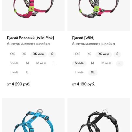
Дикий Розовый [Wild Pink]
Дикий [Wild]
Анатомическая шлейка
Анатомическая шлейка
XXS
XS
XS wide
S
XXS
XS
XS wide
S
S wide
M
M wide
L
S wide
M
M wide
L
L wide
XL
L wide
XL
от
4 290
руб.
от
4 190
руб.