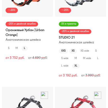
—20%
—20%
-20% и двойной кешбэк
5% в приюты
Оранжевый Урбан [Urban
-20% и двойной кешбэк
Orange]
STUDIO 21
Анатомическая шлейка
Анатомическая шлейка
S
M
L
XXS
XS
XS wide
S
от
3 752
руб.
от
4 690
руб.
S wide
M
M wide
L
L wide
XL
от
3 192
руб.
от
3 990
руб.