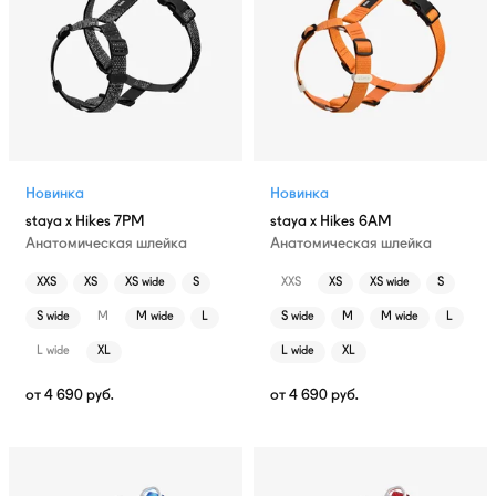
Новинка
Новинка
staya x Hikes 7PM
staya x Hikes 6AM
Анатомическая шлейка
Анатомическая шлейка
XXS
XS
XS wide
S
XXS
XS
XS wide
S
S wide
M
M wide
L
S wide
M
M wide
L
L wide
XL
L wide
XL
от
4 690
руб.
от
4 690
руб.