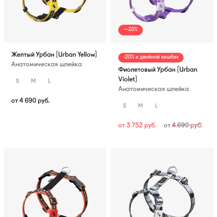
—20%
Желтый Урбан [Urban Yellow]
-20% и двойной кешбэк
Анатомическая шлейка
Фиолетовый Урбан [Urban
Violet]
S
M
L
Анатомическая шлейка
от
4 690
руб.
S
M
L
от
3 752
руб.
от
4 690
руб.