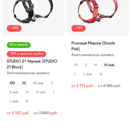
—20%
—10%
Розовый Мираж [Dazzle
5% в приюты
Pink]
-20% и двойной кешбэк
Анатомическая шлейка
STUDIO 21 Чёрный [STUDIO
XS
S
M
M wide
21 Black]
Анатомическая шлейка
L
L wide
XL
XXS
XS
XS wide
S
от
3 771
руб.
от
4 190
руб.
S wide
M
M wide
L
L wide
XL
от
3 192
руб.
от
3 990
руб.