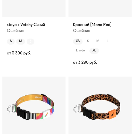
staya x Vetcity Синий
Красный [Mono Red]
Ошейник
Ошейник
S
M
L
XS
S
M
L
L wide
XL
от
3 390
руб.
от
3 290
руб.