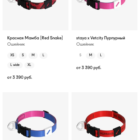
Красная Мамба [Red Snake]
staya x Vetcity Пурпурный
Ошейник
Ошейник
XS
S
M
L
S
M
L
L wide
XL
от
3 390
руб.
от
3 390
руб.