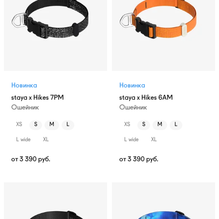
Новинка
Новинка
staya x Hikes 7PM
staya x Hikes 6AM
Ошейник
Ошейник
XS
S
M
L
XS
S
M
L
L wide
XL
L wide
XL
от
3 390
руб.
от
3 390
руб.