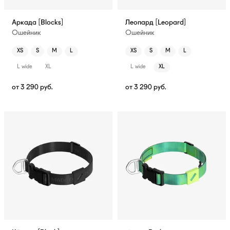
Аркада [Blocks]
Леопард [Leopard]
Ошейник
Ошейник
XS
S
M
L
XS
S
M
L
L wide
XL
L wide
XL
от
3 290
руб.
от
3 290
руб.