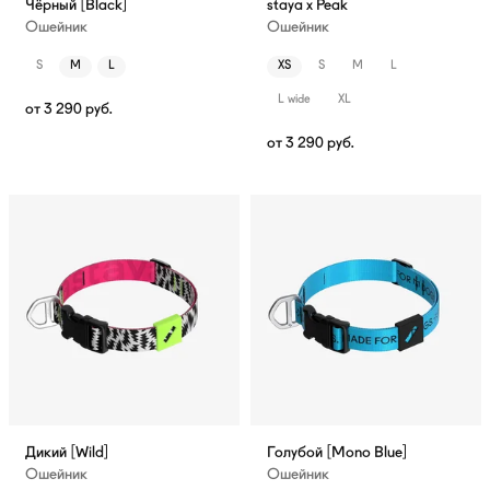
Чёрный [Black]
staya x Peak
Ошейник
Ошейник
S
M
L
XS
S
M
L
L wide
XL
от
3 290
руб.
от
3 290
руб.
Дикий [Wild]
Голубой [Mono Blue]
Ошейник
Ошейник