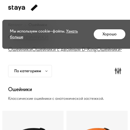
Каталог
Каталог
Ошейники
амуниции
Мы используем cookie–файлы.
Узнать
Хорошо
—
Ошейники
больше
Ошейники
Ошейники
Ошейники с двойным
D-Ring
Ошейники-мар
По категориям
Ошейники
Классические ошейники с анатомической застежкой.