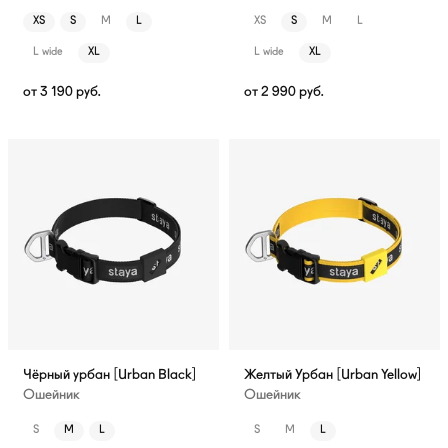
XS
S
M
L
XS
S
M
L
L wide
XL
L wide
XL
от
3 190
руб.
от
2 990
руб.
Чёрный урбан [Urban Black]
Желтый Урбан [Urban Yellow]
Ошейник
Ошейник
S
M
L
S
M
L