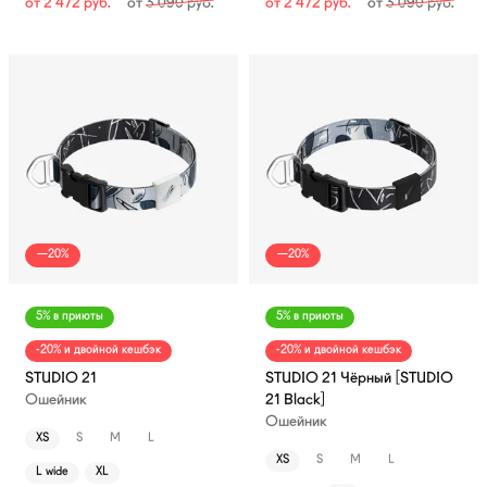
от
2 472
руб.
от
3 090
руб.
от
2 472
руб.
от
3 090
руб.
—20%
—20%
5% в приюты
5% в приюты
-20% и двойной кешбэк
-20% и двойной кешбэк
STUDIO 21
STUDIO 21 Чёрный [STUDIO
Ошейник
21 Black]
Ошейник
XS
S
M
L
XS
S
M
L
L wide
XL