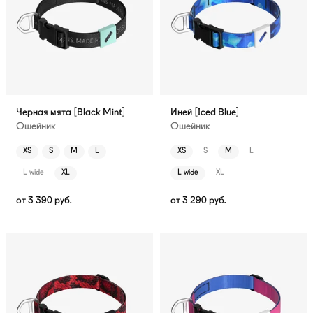
Черная мята [Black Mint]
Иней [Iced Blue]
Ошейник
Ошейник
XS
S
M
L
XS
S
M
L
L wide
XL
L wide
XL
от
3 390
руб.
от
3 290
руб.