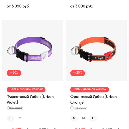
от
3 090
руб.
от
3 090
руб.
—20%
—20%
-20% и двойной кешбэк
-20% и двойной кешбэк
Фиолетовый Урбан [Urban
Оранжевый Урбан [Urban
Violet]
Orange]
Ошейник
Ошейник
S
M
L
S
M
L