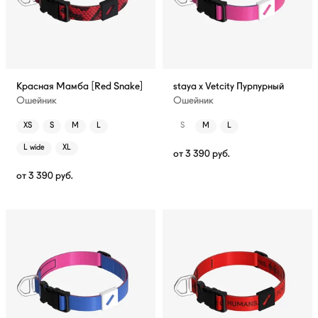
Красная Мамба [Red Snake]
staya x Vetcity Пурпурный
Ошейник
Ошейник
XS
S
M
L
S
M
L
L wide
XL
от
3 390
руб.
от
3 390
руб.