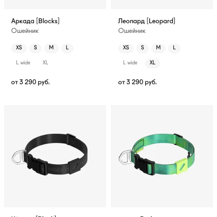
Аркада [Blocks]
Леопард [Leopard]
Ошейник
Ошейник
XS
S
M
L
XS
S
M
L
L wide
XL
L wide
XL
от
3 290
руб.
от
3 290
руб.