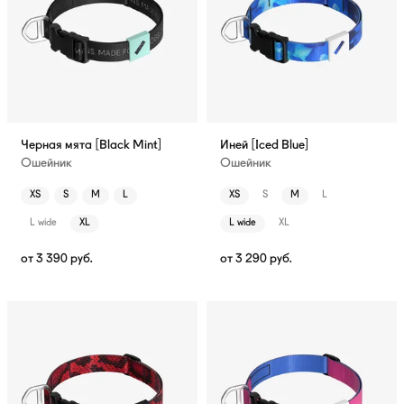
Черная мята [Black Mint]
Иней [Iced Blue]
Ошейник
Ошейник
XS
S
M
L
XS
S
M
L
L wide
XL
L wide
XL
от
3 390
руб.
от
3 290
руб.