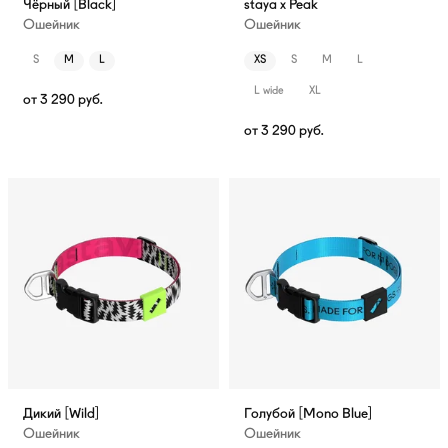
Чёрный [Black]
staya x Peak
Ошейник
Ошейник
S
M
L
XS
S
M
L
L wide
XL
от
3 290
руб.
от
3 290
руб.
Дикий [Wild]
Голубой [Mono Blue]
Ошейник
Ошейник