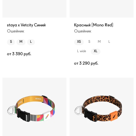
staya x Vetcity Синий
Красный [Mono Red]
Ошейник
Ошейник
S
M
L
XS
S
M
L
L wide
XL
от
3 390
руб.
от
3 290
руб.