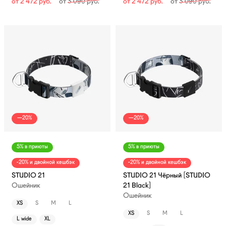
от
2 472
руб.
от
3 090
руб.
от
2 472
руб.
от
3 090
руб.
—20%
—20%
5% в приюты
5% в приюты
-20% и двойной кешбэк
-20% и двойной кешбэк
STUDIO 21
STUDIO 21 Чёрный [STUDIO
Ошейник
21 Black]
Ошейник
XS
S
M
L
XS
S
M
L
L wide
XL