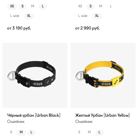
XS
S
M
L
XS
S
M
L
L wide
XL
L wide
XL
от
3 190
руб.
от
2 990
руб.
Чёрный урбан [Urban Black]
Желтый Урбан [Urban Yellow]
Ошейник
Ошейник
S
M
L
S
M
L