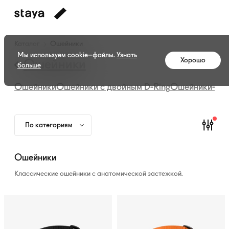
Каталог
Каталог
Ошейники
амуниции
Мы используем cookie–файлы.
Узнать
Хорошо
—
Ошейники
больше
Ошейники
Ошейники
Ошейники с двойным
D-Ring
Ошейники-мар
По категориям
Ошейники
Классические ошейники с анатомической застежкой.