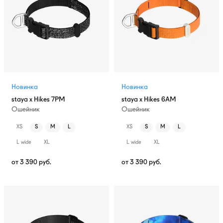
Новинка
Новинка
staya x Hikes 7PM
staya x Hikes 6AM
Ошейник
Ошейник
XS
S
M
L
XS
S
M
L
L wide
XL
L wide
XL
от
3 390
руб.
от
3 390
руб.