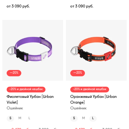
от
3 090
руб.
от
3 090
руб.
—20%
—20%
-20% и двойной кешбэк
-20% и двойной кешбэк
Фиолетовый Урбан [Urban
Оранжевый Урбан [Urban
Violet]
Orange]
Ошейник
Ошейник
S
M
L
S
M
L