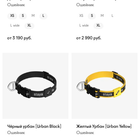
Ошейник
Ошейник
XS
S
M
L
XS
S
M
L
L wide
XL
L wide
XL
от
3 190
руб.
от
2 990
руб.
Чёрный урбан [Urban Black]
Желтый Урбан [Urban Yellow]
Ошейник
Ошейник