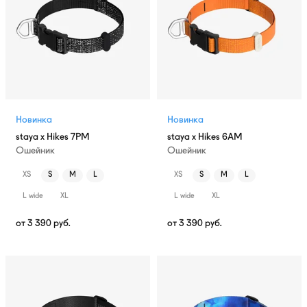
Новинка
Новинка
staya x Hikes 7PM
staya x Hikes 6AM
Ошейник
Ошейник
XS
S
M
L
XS
S
M
L
L wide
XL
L wide
XL
от
3 390
руб.
от
3 390
руб.