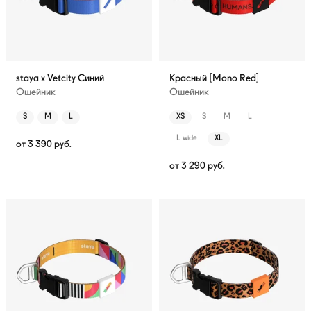
staya x Vetcity Синий
Красный [Mono Red]
Ошейник
Ошейник
S
M
L
XS
S
M
L
L wide
XL
от
3 390
руб.
от
3 290
руб.