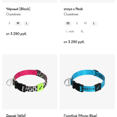
Чёрный [Black]
staya x Peak
Ошейник
Ошейник
S
M
L
XS
S
M
L
L wide
XL
от
3 290
руб.
от
3 290
руб.
Дикий [Wild]
Голубой [Mono Blue]