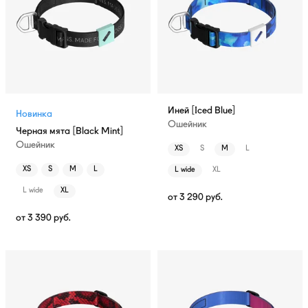
Иней [Iced Blue]
Новинка
Ошейник
Черная мята [Black Mint]
Ошейник
XS
S
M
L
XS
S
M
L
L wide
XL
L wide
XL
от
3 290
руб.
от
3 390
руб.