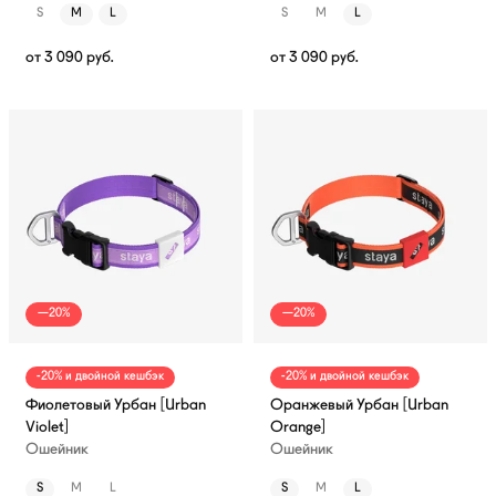
S
M
L
S
M
L
от
3 090
руб.
от
3 090
руб.
—20%
—20%
-20% и двойной кешбэк
-20% и двойной кешбэк
Фиолетовый Урбан [Urban
Оранжевый Урбан [Urban
Violet]
Orange]
Ошейник
Ошейник
S
M
L
S
M
L