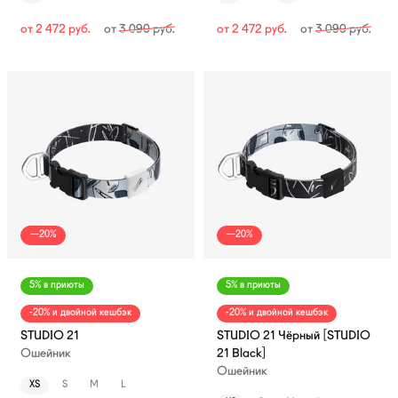
от
2 472
руб.
от
3 090
руб.
от
2 472
руб.
от
3 090
руб.
—20%
—20%
5% в приюты
5% в приюты
-20% и двойной кешбэк
-20% и двойной кешбэк
STUDIO 21
STUDIO 21 Чёрный [STUDIO
Ошейник
21 Black]
Ошейник
XS
S
M
L