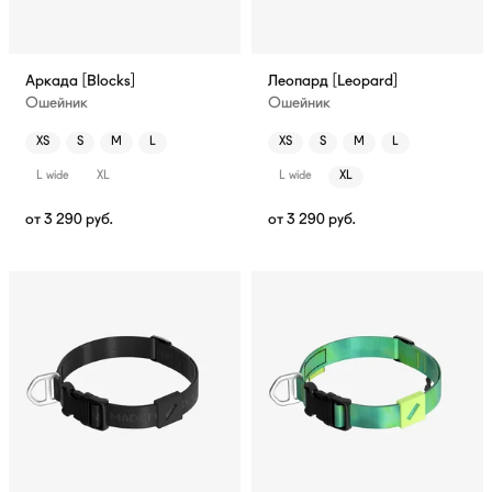
Аркада [Blocks]
Леопард [Leopard]
Ошейник
Ошейник
XS
S
M
L
XS
S
M
L
L wide
XL
L wide
XL
от
3 290
руб.
от
3 290
руб.