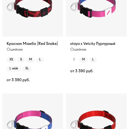
Красная Мамба [Red Snake]
staya x Vetcity Пурпурный
Ошейник
Ошейник
XS
S
M
L
S
M
L
L wide
XL
от
3 390
руб.
от
3 390
руб.