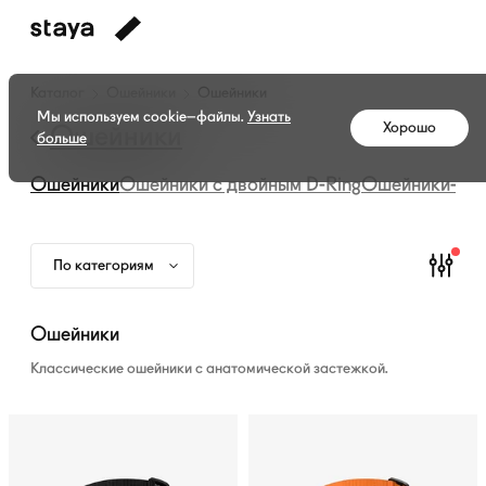
Каталог
Каталог
Ошейники
Ошейники
амуниции
Мы используем cookie–файлы.
Узнать
Хорошо
—
Ошейники
больше
Ошейники
Ошейники
Ошейники с двойным
D-Ring
Ошейники-мар
По категориям
Ошейники
Классические ошейники с анатомической застежкой.