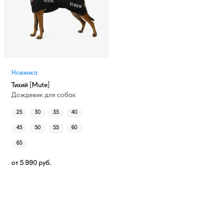
Новинка
Тихий [Mute]
Дождевик для собак
25
30
35
40
45
50
55
60
65
от
5 990
руб.