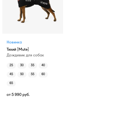
Новинка
Тихий [Mute]
Дождевик для собак
25
30
35
40
45
50
55
60
65
от
5 990
руб.