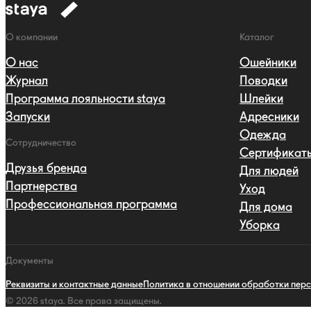
к
навигации
Навигация
О компании
Каталог
О нас
Ошейники
Журнал
Поводки
Программа лояльности staya
Шлейки
Запуски
Адресники
Одежда
Сотрудничество
Сертификат
Друзья бренда
Для людей
Партнерства
Уход
Профессиональная программа
Для дома
Уборка
Документы
Реквизиты и контактные данные
Политика в отношении обработки пер
© 2026 staya.
Все права защищены.