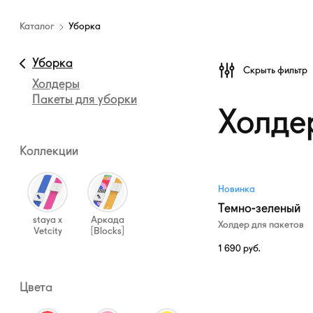
Каталог
амуниции
Каталог
Уборка
—
Уборка
Уборка
Скрыть фильтр
Холдеры
Пакеты для уборки
Холде
Коллекции
Новинка
Темно-зеленый
staya x
Аркада
Холдер для пакетов
Vetcity
[Blocks]
1 690
руб.
Цвета