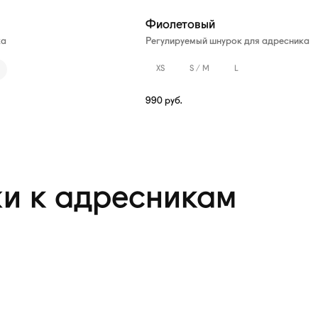
Фиолетовый
ка
Регулируемый шнурок для адресника
XS
S / M
L
990
руб.
и к адресникам