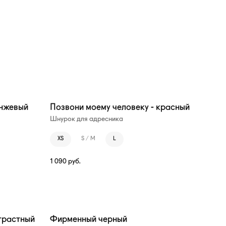
анжевый
Позвони моему человеку - красный
Шнурок для адресника
XS
S / M
L
1 090
руб.
трастный
Фирменный черный