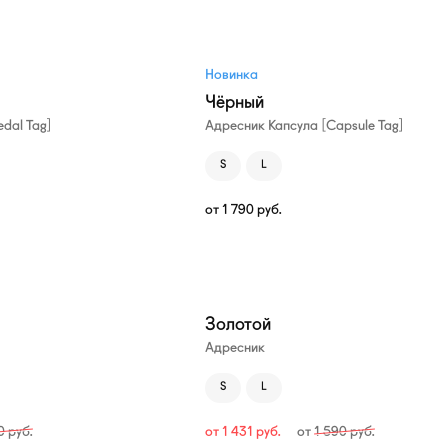
Новинка
Чёрный
dal Tag]
Адресник Капсула [Capsule Tag]
S
L
от
1 790
руб.
—10%
Золотой
Адресник
S
L
90
руб.
от
1 431
руб.
от
1 590
руб.