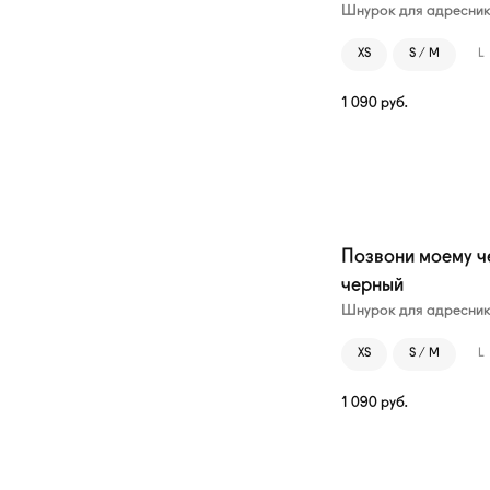
Шнурок для адресни
XS
S / M
L
1 090
руб.
Позвони моему ч
черный
Шнурок для адресни
XS
S / M
L
1 090
руб.