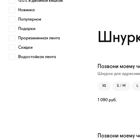
-20% и двойной кешбэк
Новинка
Популярное
Подарки
Шнурк
Прорезиненная лента
Скидки
Водостойкая лента
Позвони моему ч
Шнурок для адресни
XS
S / M
L
1 090
руб.
Позвони моему че