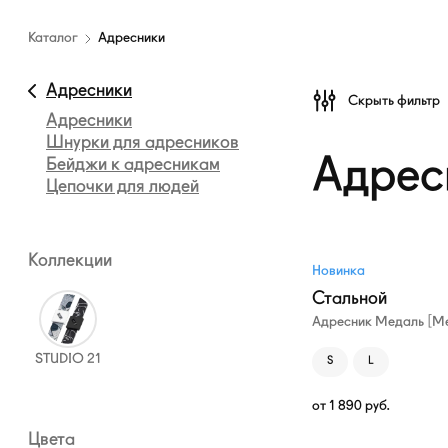
Каталог
амуниции
Каталог
Адресники
—
Адресники
Адресники
Скрыть фильтр
Адресники
Шнурки для адресников
Адрес
Бейджи к адресникам
Цепочки для людей
Коллекции
Новинка
Стальной
Адресник Медаль [Me
STUDIO 21
S
L
от
1 890
руб.
Цвета