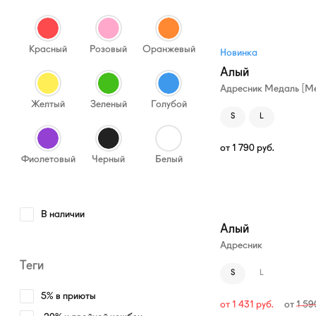
Красный
Розовый
Оранжевый
Новинка
Алый
Адресник Медаль [Me
Желтый
Зеленый
Голубой
S
L
от
1 790
руб.
Фиолетовый
Черный
Белый
—10%
В наличии
Алый
Адресник
Теги
S
L
5% в приюты
от
1 431
руб.
от
1 5