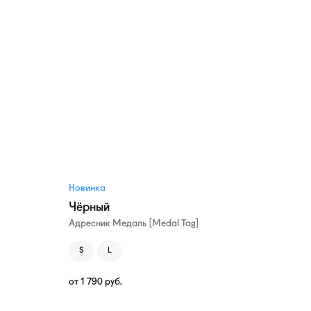
Новинка
Чёрный
Адресник Медаль [Medal Tag]
S
L
от
1 790
руб.