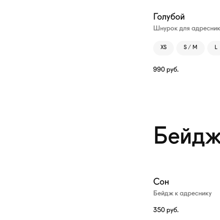
Голубой
Шнурок для адресни
XS
S / M
L
990
руб.
Бейдж
Сон
Бейдж к адреснику
350
руб.