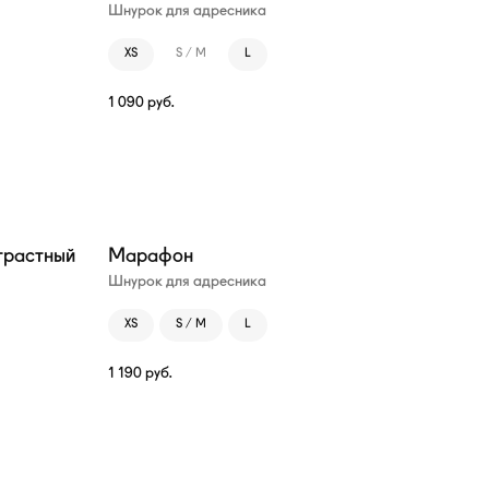
Шнурок для адресника
XS
S / M
L
1 090
руб.
трастный
Марафон
Шнурок для адресника
XS
S / M
L
1 190
руб.