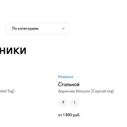
По категориям
ники
Новинка
Стальной
dal Tag]
Адресник Капсула [Capsule tag]
S
L
от
1 890
руб.