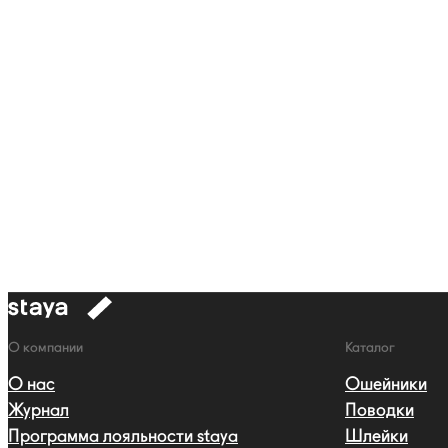
к
навигации
Навигация
О компании
Каталог
О нас
Ошейники
Журнал
Поводки
Программа лояльности staya
Шлейки