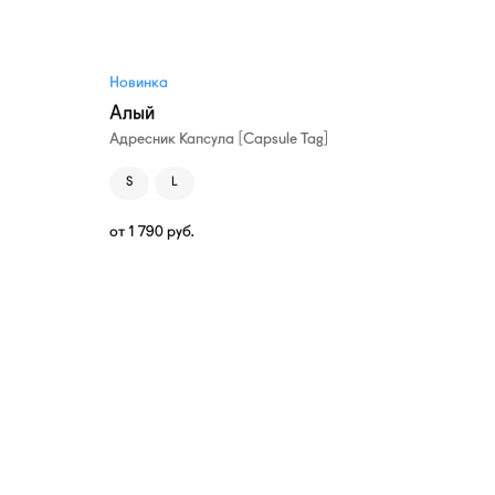
Новинка
Алый
Адресник Капсула [Capsule Tag]
S
L
от
1 790
руб.