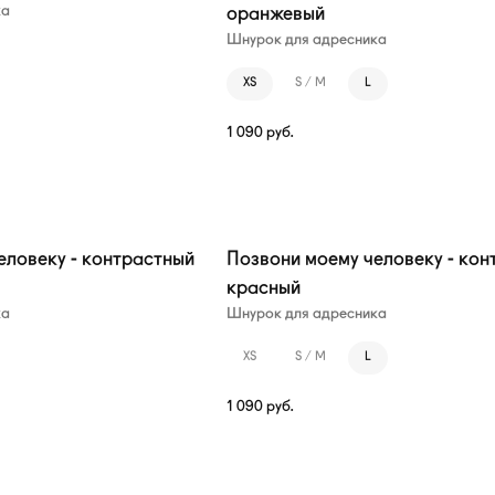
ка
оранжевый
Шнурок для адресника
XS
S / M
L
1 090
руб.
еловеку - контрастный
Позвони моему человеку - кон
красный
ка
Шнурок для адресника
XS
S / M
L
1 090
руб.