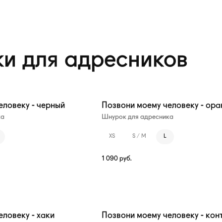
и для адресников
еловеку - черный
Позвони моему человеку - ор
ка
Шнурок для адресника
XS
S / M
L
1 090
руб.
ловеку - хаки
Позвони моему человеку - кон